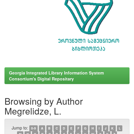
Georgia Integrated Library Information System
Consortium's Digital Repositary
Browsing by Author
Megrelidze, L.
Jump to:
0-9
A
B
C
D
E
F
G
H
I
J
K
L