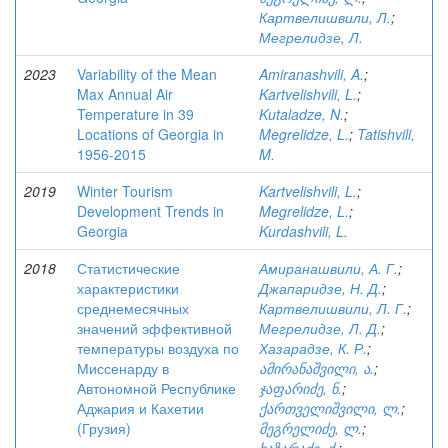
Картвелишвили, Л.
;
Мегрелидзе, Л.
2023
Variability of the Mean
Amiranashvili, A.
;
Max Annual Air
Kartvelishvili, L.
;
Temperature in 39
Kutaladze, N.
;
Locations of Georgia in
Megrelidze, L.
;
Tatishvili,
1956-2015
M.
2019
Winter Tourism
Kartvelishvili, L.
;
Development Trends in
Megrelidze, L.
;
Georgia
Kurdashvili, L.
2018
Статистические
Амиранашвили, А. Г.
;
характеристики
Джапаридзе, Н. Д.
;
среднемесячных
Картвелишвили, Л. Г.
;
значений эффективной
Мегрелидзе, Л. Д.
;
температуры воздуха по
Хазарадзе, К. Р.
;
Миссенарду в
ამირანაშვილი, ა.
;
Автономной Республике
ჯაფარიძე, ნ.
;
Аджария и Кахетии
ქართველიშვილი, ლ.
;
(Грузия)
მეგრელიძე, ლ.
;