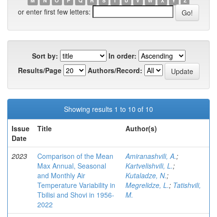
M
N
O
P
Q
R
S
T
U
V
W
X
Y
Z
or enter first few letters:
Sort by:
In order:
Results/Page
Authors/Record:
Showing results 1 to 10 of 10
Issue
Title
Author(s)
Date
2023
Comparison of the Mean
Amiranashvili, A.
;
Max Annual, Seasonal
Kartvelishvili, L.
;
and Monthly Air
Kutaladze, N.
;
Temperature Variability in
Megrelidze, L.
;
Tatishvili,
Tbilisi and Shovi in 1956-
M.
2022