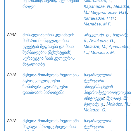
მეზომასშტაბურიფაქტორების
Mkurnalidze, I.
;
როლი
Kapanadze, N.
;
Meladze,
M.
;
Мкурналидзе, И.П.
;
Капанадзе, Н.И.
;
Меладзе, М.Г.
2002
მოსავლიანობის კლიმატის
არველაძე, ღ.
;
მელაძე,
მიმართ მოწყვლადობის
მ.
;
Arveladze, G.
;
ეფექტის შეფასება და მისი
Meladze, M.
;
Арвеладзе,
შერბილების (შესუსტების)
Г..
;
Меладзе, М.
სტრატეგია ჩაის კულტურის
მაგალითზე
2018
მცხეთა-მთიანეთის რეგიონის
საქართველოს
აგროეკოლოგიური
ტექნიკური
ზონირება გლობალური
უნივერსიტეტის
დათბობის პირობებში
ჰიდრომეტეოროლოგიი
ინსტიტუტი
;
მელაძე, მ.
;
მელაძე, გ.
;
Meladze, M.
;
Meladze, G.
2012
მცხეთა-მთიანეთის რეგიონში
საქართველოს
მაღალი პროდუქტიულობის
ტექნიკური