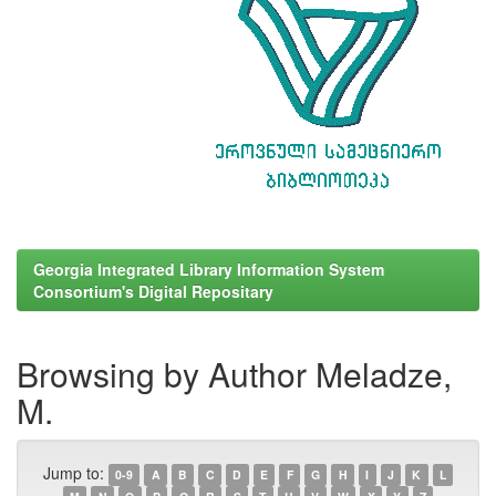
Georgia Integrated Library Information System
Consortium's Digital Repositary
Browsing by Author Meladze,
M.
Jump to:
0-9
A
B
C
D
E
F
G
H
I
J
K
L