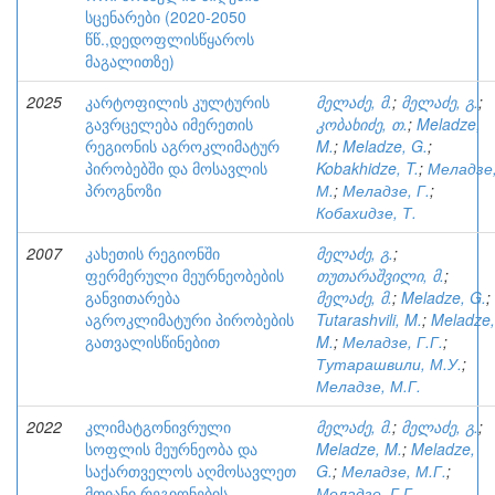
სცენარები (2020-2050
წწ.,დედოფლისწყაროს
მაგალითზე)
2025
კარტოფილის კულტურის
მელაძე, მ.
;
მელაძე, გ.
;
გავრცელება იმერეთის
კობახიძე, თ.
;
Meladze,
რეგიონის აგროკლიმატურ
M.
;
Meladze, G.
;
პირობებში და მოსავლის
Kobakhidze, T.
;
Меладзе
პროგნოზი
М.
;
Меладзе, Г.
;
Кобахидзе, Т.
2007
კახეთის რეგიონში
მელაძე, გ.
;
ფერმერული მეურნეობების
თუთარაშვილი, მ.
;
განვითარება
მელაძე, მ.
;
Meladze, G.
;
აგროკლიმატური პირობების
Tutarashvili, M.
;
Meladze,
გათვალისწინებით
M.
;
Меладзе, Г.Г.
;
Тутарашвили, М.У.
;
Меладзе, М.Г.
2022
კლიმატგონივრული
მელაძე, მ.
;
მელაძე, გ.
;
სოფლის მეურნეობა და
Meladze, M.
;
Meladze,
საქართველოს აღმოსავლეთ
G.
;
Меладзе, М.Г.
;
მთიანი რეგიონების
Меладзе, Г.Г.