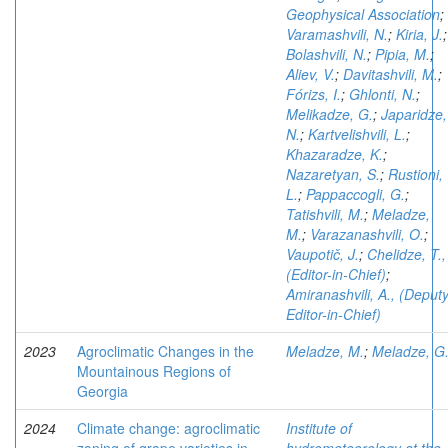
Geophysical Association
;
Varamashvili, N.
;
Kiria, J.
;
Bolashvili, N.
;
Pipia, M.
;
Aliev, V.
;
Davitashvili, M.
;
Fórizs, I.
;
Ghlonti, N.
;
Melikadze, G.
;
Japaridze,
N.
;
Kartvelishvili, L.
;
Khazaradze, K.
;
Nazaretyan, S.
;
Rustioni,
L.
;
Pappaccogli, G.
;
Tatishvili, M.
;
Meladze,
M.
;
Varazanashvili, O.
;
Vaupotič, J.
;
Chelidze, T.,
(Editor-in-Chief)
;
Amiranashvili, A., (Deput
Editor-in-Chief)
2023
Agroclimatic Changes in the
Meladze, M.
;
Meladze, G
Mountainous Regions of
Georgia
2024
Climate change: agroclimatic
Institute of