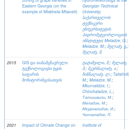
zoning of grape varieties in
hydrometeorology at the
Eastern Georgia (on the
Georgian Technical
example of Mtskheta-Mtianeti)
University
;
საქართველოს
ტექნიკური
უნივერსიტეტის
ჰიდრომეტეორლოგიის
ინსტიტუტი
;
Meladze, G.
;
Meladze, M.
;
მელაძე, გ.
;
მელაძე, მ.
2015
GIS და თანამგზავრული
ტატიშვილი, მ.
;
მელაძე,
ტექნოლოგიები ტყის
მ.
;
მკურნალიძე, ი.
;
საფარის
ჩინჩალაძე, ლ.
;
Tatishvili
მონიტორინგისათვის
M.
;
Meladze, M.
;
Mkurnalidze, I.
;
Chinchaladze, L.
;
Татишвили, М.
;
Меладзе, М.
;
Мкурналидзе, И.
;
Чинчаладзе, Л.
2021
Impact of Climate Change on
Institute of