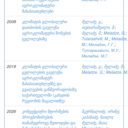
აგროკლიმატური
მახასიათებლები
2008
კლიმატის გლობალური
მელაძე, გ.
;
დათბობის გავლენა
თუთარაშვილი, მ.
;
აგროკლიმატური ზონების
მელაძე, მ.
;
Meladze, G.
;
ცვლილებაზე
Tutarashvili, M.
;
Meladze,
M.
;
Меладзе, Г.Г.
;
Тутарашвили, М.У.
;
Меладзе, М.Г.
2019
კლიმატის გლობალური
მელაძე, გ.
;
მელაძე, მ.
;
ცვლილების გავლენა
Meladze, G.
;
Meladze, M
აგროკლიმატურ
მახასიათებლებზე და
გვალვების განმეორადობაზე
საქართველოში (კახეთის
რეგიონის მაგალითზე)
2026
კონვექციური შტორმების
მკურნალიძე, ირინე
;
პროგნოზირების
კაპანაძე, ნაილი
;
თანამედროვე მეთოდები და
მელაძე, მაია
;