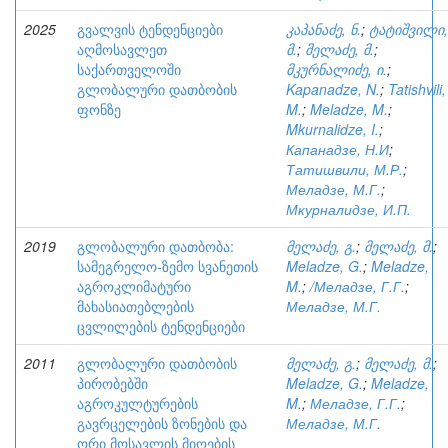
2025
გვალვის ტენდენციები
კაპანაძე, ნ.
;
ტატიშვილი,
აღმოსავლეთ
მ.
;
მელაძე, მ.
;
საქართველოში
მკურნალიძე, ი.
;
გლობალური დათბობის
Kapanadze, N.
;
Tatishvili,
ფონზე
M.
;
Meladze, M.
;
Mkurnalidze, I.
;
Капанадзе, Н.И
;
Татишвили, М.Р.
;
Меладзе, М.Г.
;
Мкурналидзе, И.П.
2019
გლობალური დათბობა:
მელაძე, გ.
;
მელაძე, მ.
;
სამეგრელო-ზემო სვანეთის
Meladze, G.
;
Meladze,
აგროკლიმატური
M.
;
/Меладзе, Г.Г.
;
მახასიათებლების
Меладзе, М.Г.
ცვლილების ტენდენციები
2011
გლობალური დათბობის
მელაძე, გ.
;
მელაძე, მ.
;
პირობებში
Meladze, G.
;
Meladze,
აგროკულტურების
M.
;
Меладзе, Г.Г.
;
გავრცელების ზონების და
Меладзе, М.Г.
ორი მოსავლის მიღების