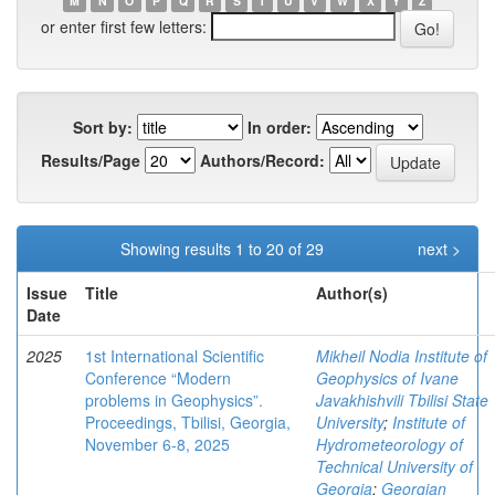
M
N
O
P
Q
R
S
T
U
V
W
X
Y
Z
or enter first few letters:
Sort by:
In order:
Results/Page
Authors/Record:
Showing results 1 to 20 of 29
next >
Issue
Title
Author(s)
Date
2025
1st International Scientific
Mikheil Nodia Institute of
Conference “Modern
Geophysics of Ivane
problems in Geophysics”.
Javakhishvili Tbilisi State
Proceedings, Tbilisi, Georgia,
University
;
Institute of
November 6-8, 2025
Hydrometeorology of
Technical University of
Georgia
;
Georgian