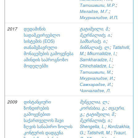
Татишвили, М.Р.
;
Меладзе, М.Г.
;
Мкурналидзе, И.П.
2017
დედამიწის
ტატიშვილი, მ.
;
სადამკვირვებლო
მკურნალიძე, ი.
;
სისტემის (EOS)
სამხარაძე, ი.
;
თანამგზავრული
ჩინჩალაძე, ლ.
;
Tatishvili,
მონაცემების გამოყენება
M.
;
Mkurnalidze, I.
;
ამინდის საპროგნოზო
Samkharadze, I.
;
მოდელებში
Chinchaladze, L.
;
Татишвили, М.
;
Мкурналидзе, И.
;
Самхарадзе, И.
;
Чинчаладзе, Л.
2009
დისტანციური
შენგელია, ლ.
;
ზონდირების
კორძახია, გ.
;
თვაური,
გამოყენებით
გ.
;
ტატიშვილი, მ.
;
საქართველოს შავი
მკურნალიძე, ი.
;
ზღვის სანაპირო ზოლის
Shengelia, L.
;
Kordzakhia,
კონტურის დადგენა
G.
;
Tatishvili, M.
;
Tvauri,