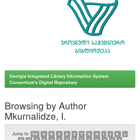
Georgia Integrated Library Information System
Consortium's Digital Repositary
Browsing by Author
Mkurnalidze, I.
Jump to:
0-9
A
B
C
D
E
F
G
H
I
J
K
L