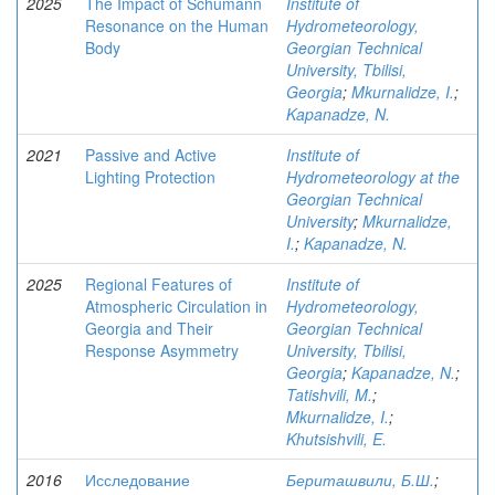
2025
The Impact of Schumann
Institute of
Resonance on the Human
Hydrometeorology,
Body
Georgian Technical
University, Tbilisi,
Georgia
;
Mkurnalidze, I.
;
Kapanadze, N.
2021
Passive and Active
Institute of
Lighting Protection
Hydrometeorology at the
Georgian Technical
University
;
Mkurnalidze,
I.
;
Kapanadze, N.
2025
Regional Features of
Institute of
Atmospheric Circulation in
Hydrometeorology,
Georgia and Their
Georgian Technical
Response Asymmetry
University, Tbilisi,
Georgia
;
Kapanadze, N.
;
Tatishvili, M.
;
Mkurnalidze, I.
;
Khutsishvili, E.
2016
Исследование
Бериташвили, Б.Ш.
;