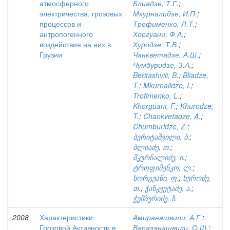
атмосферного
Блиадзе, Т.Г.
;
электричества, грозовых
Мкурналидзе, И.П.
;
процессов и
Трофименко, Л.Т.
;
антропогенного
Хоргуани, Ф.А.
;
воздействия на них в
Хуродзе, Т.В.
;
Грузии
Чанкветадзе, А.Ш.
;
Чумбуридзе, З.А.
;
Beritashvili, B.
;
Bliadze,
T.
;
Mkurnalidze, I.
;
Trofimenko, L.
;
Khorguani, F.
;
Khurodze,
T.
;
Chankvetadze, A.
;
Chumburidze, Z.
;
ბერიტაშვილი, ბ.
;
ბლიაძე, თ.
;
მკურნალიძე, ი.
;
ტროფიმენკო, ლ.
;
ხორგუანი, ფ.
;
ხუროძე,
თ.
;
ჭანკვეტაძე, ა.
;
ჭუმბურიძე, ზ.
2008
Характеристики
Амиранашвили, А.Г.
;
Грозовой Активности в
Варазанашвили, О.Ш.
;