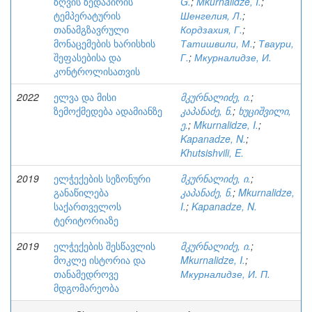
ზღვის ზედაპირის
G.
;
Mkurnalidze, I.
;
ტემპერატურის
Шенгелия, Л.
;
თანამგზავრული
Кордзахия, Г.
;
მონაცემების ხარისხის
Татишвили, М.
;
Тваури,
შეფასებისა და
Г.
;
Мкурналидзе, И.
კონტროლისათვის
2022
ელვა და მისი
მკურნალიძე, ი.
;
ზემოქმედება ადამიანზე
კაპანაძე, ნ.
;
ხუციშვილი,
ე.
;
Mkurnalidze, I.
;
Kapanadze, N.
;
Khutsishvili, E.
2019
ელჭექების სეზონური
მკურნალიძე, ი.
;
განაწილება
კაპანაძე, ნ.
;
Mkurnalidze,
საქართველოს
I.
;
Kapanadze, N.
ტერიტორიაზე
2019
ელჭექების შესწავლის
მკურნალიძე, ი.
;
მოკლე ისტორია და
Mkurnalidze, I.
;
თანამედროვე
Мкурналидзе, И. П.
მდგომარეობა