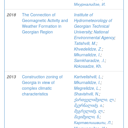
Мкурналидзе, И.
2018
The Connection of
Institute of
Geomagnetic Activity and
Hydrometeorology of
Weather Formation in
Georgian Technical
Georgian Region
University
;
National
Environmental Agency
;
Tatishvili, M.
;
Khvedelidze, Z.
;
Mkurnalidze, I.
;
Samkharadze, .I.
;
Kokosadze, Kh.
2013
Construction zoning of
Kartvelishvili, L.
;
Georgia in view of
Mkurnalidze, I.
;
complex climatic
Megrelidze, L.
;
characteristics
Shavishvili, N.
;
ქართველიშვილი, ლ.
;
მკურნალიძე, ი.
;
მეგრელიძე, ლ.
;
შავიშვილი, ნ.
;
Картвелишвили, Л.
;