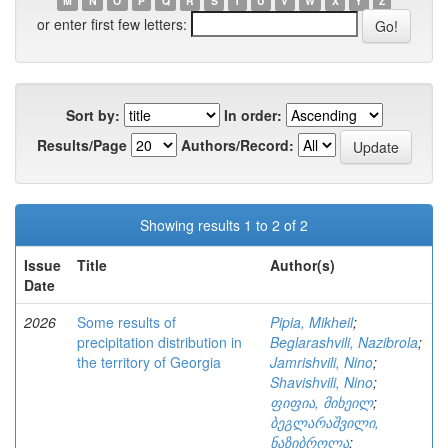
M
N
O
P
Q
R
S
T
U
V
W
X
Y
Z
or enter first few letters:
Sort by:
In order:
Results/Page
Authors/Record:
Showing results 1 to 2 of 2
Issue
Title
Author(s)
Date
2026
Some results of
Pipia, Mikheil
;
precipitation distribution in
Beglarashvili, Nazibrola
;
the territory of Georgia
Jamrishvili, Nino
;
Shavishvili, Nino
;
ფიფია, მიხეილ
;
ბეგლარაშვილი,
ნაზიბროლა
;