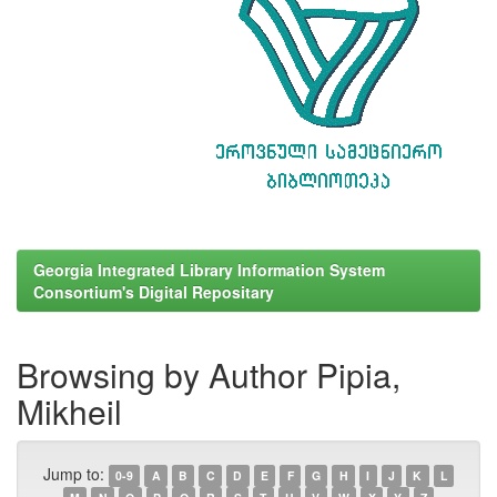
Georgia Integrated Library Information System
Consortium's Digital Repositary
Browsing by Author Pipia,
Mikheil
Jump to:
0-9
A
B
C
D
E
F
G
H
I
J
K
L