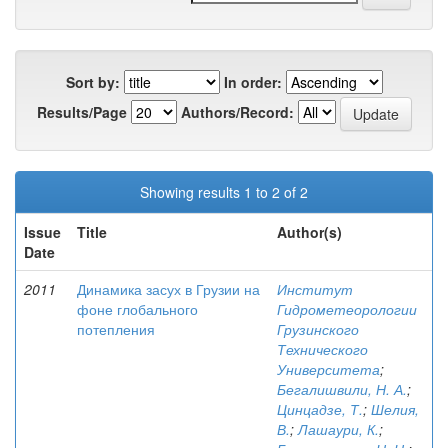
Sort by:
In order:
Results/Page
Authors/Record:
Showing results 1 to 2 of 2
Issue
Title
Author(s)
Date
2011
Динамика засух в Грузии на
Институт
фоне глобального
Гидрометеорологии
потепления
Грузинского
Технического
Университета
;
Бегалишвили, Н. А.
;
Цинцадзе, Т.
;
Шелия,
В.
;
Лашаури, К.
;