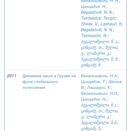
Бегалишвили, Н. Н.
;
Цинцадзе, Н.
;
Begalishvili, N. A.
;
Tsintsadze, Tengiz
;
Shelia, V.
;
Lashauri, K
;
Begalishvili, N. N.
;
Tsintsadze, N.
;
ბეგალიშვილი, ნ. ა.
;
ცინცაძე, თ.
;
შელია,
ვ.
;
ლაშაური, კ.
;
ბეგალიშვილი, ნ. ნ.
;
ცინცაძე, ნ.
2011
Динамика засух в Грузии на
Бегалишвили, Н.А.
;
фоне глобального
Цинцадзе, Т.
;
Шелия,
потепления
В.
;
Лашаури, К.
;
Бегалишвили, Н.Н.
;
Цинцадзе, Н.
;
ბეგალიშვილი, ნ.ა.
;
ცინცაძე, თ.
;
შელია,
ვ.
;
ლაშაური, კ.
;
ბეგალიშვილი, ნ.ნ.
;
ცინცაძე, ნ.
;