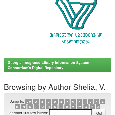
Georgia Integrated Library Information System
Consortium's Digital Repositary
Browsing by Author Shelia, V.
Jump to:
0-9
A
B
C
D
E
F
G
H
I
J
K
L
M
N
O
P
Q
R
S
T
U
V
W
X
Y
Z
or enter first few letters: