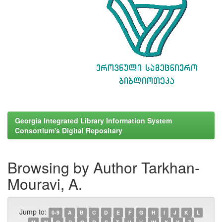
Georgia Integrated Library Information System
Consortium's Digital Repositary
Browsing by Author Tarkhan-
Mouravi, A.
Jump to:
0-9
A
B
C
D
E
F
G
H
I
J
K
L