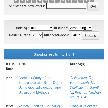
M
N
O
P
Q
R
S
T
U
V
W
X
Y
Z
or enter first few letters:
Sort by:
In order:
Results/Page
Authors/Record:
Showing results 1 to 9 of 9
Issue
Title
Author(s)
Date
2023
Complex Study of the
Odilavadze, D.
;
Subsurface at a Small Depth
Varamashvili, N.
;
Using Georadiolocation and
Chelidze, T.
;
Glonti,
Ultrasound Methods
N.
;
Kiria, J.
;
Tarkhan-
Mouravi, A.
2021
Vertical Electrical Sounding
Ivane Javakhishvili