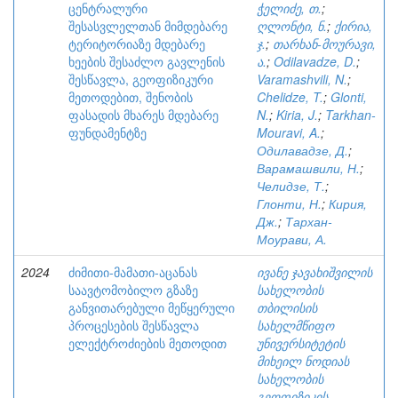
ცენტრალური
ჭელიძე, თ.
;
შესასვლელთან მიმდებარე
ღლონტი, ნ.
;
ქირია,
ტერიტორიაზე მდებარე
ჯ.
;
თარხან-მოურავი,
ხეების შესაძლო გავლენის
ა.
;
Odilavadze, D.
;
შესწავლა, გეოფიზიკური
Varamashvili, N.
;
მეთოდებით, შენობის
Chelidze, T.
;
Glonti,
ფასადის მხარეს მდებარე
N.
;
Kiria, J.
;
Tarkhan-
ფუნდამენტზე
Mouravi, A.
;
Одилавадзе, Д.
;
Варамашвили, Н.
;
Челидзе, Т.
;
Глонти, Н.
;
Кирия,
Дж.
;
Тархан-
Моурави, А.
2024
ძიმითი-მამათი-აცანას
ივანე ჯავახიშვილის
საავტომობილო გზაზე
სახელობის
განვითარებული მეწყერული
თბილისის
პროცესების შესწავლა
სახელმწიფო
ელექტროძიების მეთოდით
უნივერსიტეტის
მიხეილ ნოდიას
სახელობის
გეოფიზიკის