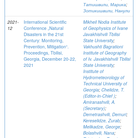
Татишвили, Марика
;
Зотикишвили, Нанули
2021-
International Scientific
Mikheil Nodia Institute
12
Conference „Natural
of Geophysics of Ivane
Disasters in the 21st
Javakhishvili Tbilisi
Century: Monitoring,
State University
;
Prevention, Mitigation“.
Vakhushti Bagrationi
Proceedings, Tbilisi,
Institute of Geography
Georgia, December 20-22,
of Iv. Javakhishvili Tbilisi
2021
State University
;
Institute of
Hydrometeorology of
Technical University of
Georgia
;
Chelidze, T.
(Editor-in-Chief )
;
Amiranashvili, A.
(Secretary)
;
Demetrashvili, Demuri
;
Kereselidze, Zurab
;
Melikadze, George
;
Bolashvili, Nana
;