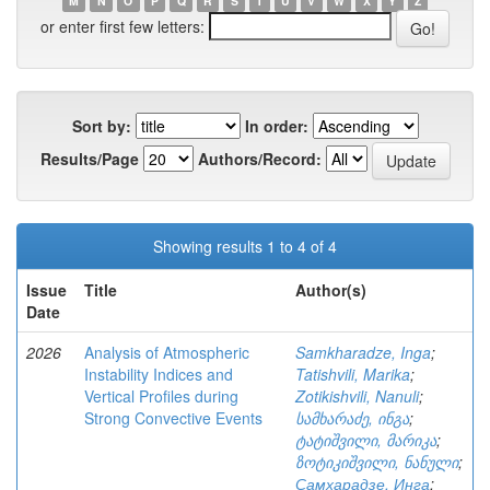
M
N
O
P
Q
R
S
T
U
V
W
X
Y
Z
or enter first few letters:
Sort by:
In order:
Results/Page
Authors/Record:
Showing results 1 to 4 of 4
Issue
Title
Author(s)
Date
2026
Analysis of Atmospheric
Samkharadze, Inga
;
Instability Indices and
Tatishvili, Marika
;
Vertical Profiles during
Zotikishvili, Nanuli
;
Strong Convective Events
სამხარაძე, ინგა
;
ტატიშვილი, მარიკა
;
ზოტიკიშვილი, ნანული
;
Самхарадзе, Инга
;