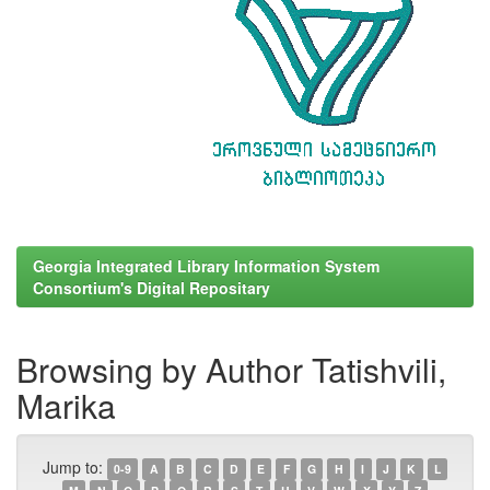
Georgia Integrated Library Information System
Consortium's Digital Repositary
Browsing by Author Tatishvili,
Marika
Jump to:
0-9
A
B
C
D
E
F
G
H
I
J
K
L