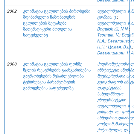
2002
კლიმატის ცვლილების პირობებში
ბეგალიშვილი, ნ.ნ
მდინარეული ჩამონადენის
ცომაია, ვ,
;
ცვლილების შეფასება
ბეგალიშვილი, ნ.ა
მათემატიკური მოდელის
Begalishvili, N.N.
;
საფუძველზე
Tsomaia, V.
;
Begalis
N.A.
;
Бегалишвили
Н.Н.
;
Цомая, В.Ш.
;
Бегалишвили, Н.А
2008
კლიმატის ცვლილების ფონზე
ჰიდრომეტეოროლ
წყლის რესურსების გაანგარიშების
ინსტიტუტი
;
აზერბა
გაუმჯობესების შესაძლებლობა
მეცნიერებათა აკა
ტენბრუნვის პარამეტრების
გეოგრაფიის ინსტ
გამოყენების საფუძველზე
დაღესტანის
სახელმწიფო
უნივერსიტეტი
;
ბეგალიშვილი, ნ. ა
ცინცაძე, თ.
;
ცომაია
ახმედრაბადხანოვი
კოჭლამაზაშვილი, 
ქიტიაშვილი, ლ.
;