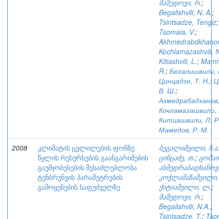
მამედოვი, რ.
;
Begalishvili, N. A.
;
Tsintsadze, Tengiz
;
Tsomaia, V.
;
Akhmedrabdkhanov
Kochlamazashvili, 
Kitiashvili, L.
;
Mamm
R.
;
Бегалишвили, 
Цинцадзе, Т. Н.
;
Ц
В. Ш.
;
Ахмедрабадханов, 
Кочламазашвили, 
Китиашвили, Л. Р
Мамедов, Р. М.
2008
კლიმატის ცვლილების ფონზე
ბეგალიშვილი, ნ.ა
წყლის რესურსების გაანგარიშების
ცინცაძე, თ.
;
ცომაია
გაუმჯობესების შესაძლებლობა
ახმედრაბადხანოვი
ტენბრუნვის პარამეტრების
კოჭლამაზაშვილი, 
გამოყენების საფუძველზე
ქიტიაშვილი, ლ.
;
მამედოვი, რ.
;
Begalishvili, N.A.
;
Tsintsadze, T.
;
Tso