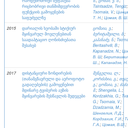
რაოდენობრივი შეფასება
ნ.
;
ცომაი, ვ. შ.
;
რიცხობრივი თანმიმდევრობის
Tsintsadze, Tengiz
;
ფუნქციის გამოყენების
Tsomaia, V.
;
Цинца
საფუძველზე
Т. Н.
;
Цомая, В. Ш
2015
დარიალის ხეობაში სტიქიურ
ცომაია, ვ.
;
მყინვარულ მოვლენებთან
ბერიტაშვილი, ბ.
;
საადაპტაციო ღონისძიებათა
კაპანაძე, ნ.
;
Tsoma
შესახებ
Beritashvili, B.
;
Kapanadze, N.
;
Цо
В. Ш
;
Бериташвил
Ш.,
;
Капанадзе, Н.
2017
დისტანციური ზონდირების
შენგელია, ლ.
;
(თანამგზავრული და აეროფოტო
კორძახია, გ.
;
თვაუ
გადაღებების) გამოყენებით
გ.
;
ცომაია, ვ.
;
ძაძა
მდინარე ტვიბერის აუზის
მ.
;
Shengelia, L.
;
მყინვარების შესწავლის შედეგები
Kordzakhia, G.
;
Tva
G.
;
Tsomaia, V.
;
Dzadzamia, M.
;
Шенгелия, Л.Д.
;
Кордзахия, Г.И.
;
Т
Г.А.
;
Цомая, В.Ш.
;