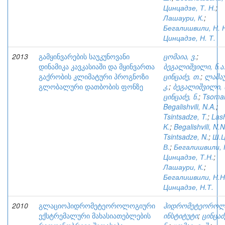
Цинцадзе, Т. Н.
;
Лашаури, К.
;
Бегалишвили, Н. 
Цинцадзе, Н. Т.
2013
გამყინვარების საუკუნოვანი
ცომაია, ვ.
;
დინამიკა კავკასიაში და მყინვართა
ბეგალიშვილი, ნ.ა
გაქრობის კლიმატური პროგნოზი
ცინცაძე, თ.
;
ლაშაუ
გლობალური დათბობის ფონზე
კ.
;
ბეგალიშვილი, ნ
ცინცაძე, ნ.
;
Tsomai
Begalishvili, N.A.
;
Tsintsadze, T.
;
Lash
K.
;
Begalishvili, N.N
Tsintsadze, N.
;
Ш.Ц
В.
;
Бегалишвили, 
Цинцадзе, Т.Н.
;
Лашаури, К.
;
Бегалишвили, Н.Н
Цинцадзе, Н.Т.
2010
გლაციოჰიდრომეტეოროლოგიური
ჰიდრომეტეოროლ
ექსტრემალური მახასიათებლების
ინსტიტუტი
;
ცინცაძ