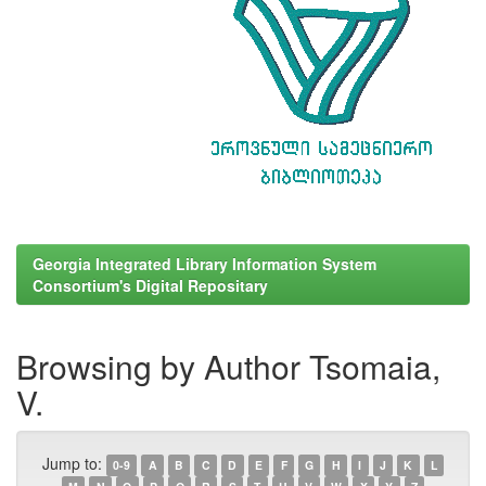
Georgia Integrated Library Information System
Consortium's Digital Repositary
Browsing by Author Tsomaia,
V.
Jump to:
0-9
A
B
C
D
E
F
G
H
I
J
K
L