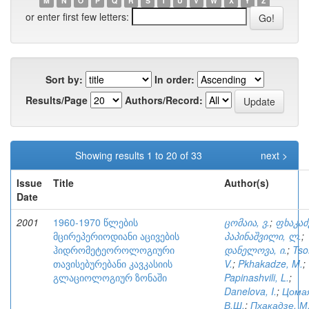
M
N
O
P
Q
R
S
T
U
V
W
X
Y
Z
or enter first few letters:
Sort by:
In order:
Results/Page
Authors/Record:
Showing results 1 to 20 of 33
next >
Issue
Title
Author(s)
Date
2001
1960-1970 წლების
ცომაია, ვ.
;
ფხაკაძე
მცირეპერიოდიანი აცივების
პაპინაშვილი, ლ.
;
ჰიდრომეტეოროლოგიური
დანელოვა, ი.
;
Tso
თავისებურებანი კავკასიის
V.
;
Pkhakadze, M.
;
გლაციოლოგიურ ზონაში
Papinashvili, L.
;
Danelova, I.
;
Цома
В.Ш.
;
Пхакадзе, М