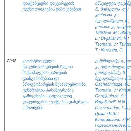
დისტანციური დაკვირვების
ინსტიტუტი
;
ტატიშ
ტექნოლოგიების გამოყენებით
მ.
;
შენგელია, ლ.
;
კორძაია, გ.
;
ბეგალიშვილი, ნ.
;
ცომაია, ვ.
;
ცინცაძე
Tatishvili, M.
;
Sheng
L.
;
Begalishvili, N.
;
Tsomaia, V.
;
Tsints
T.
;
Kordzaia, G.
2008
კატასტროფული
გაჩეჩილაძე, გ.
;
ცო
წყალმოვარდნების წყლის
ვ.
;
ქიტიაშვილი, ლ
მაქსიმალური ხარჯების
გორგიჯანიძე, ს.
;
გაანგარიშებისა და
ბეგალიშვილი, ნ.ნ
პროგნოზირების შესაძლებლობა
Gachechiladze, G.
;
ტენბრუნვის პარამეტრების
Tsomaia, V.
;
Kitiash
გამოყენების საფუძველზე
Gorgijanidze, S.
;
დაკვირვების პუნქტების დახურვის
Begalishvili, N.N.
;
პირობებში
Гачечиладзе, Г.А.
;
Цомая В.Ш.
;
Китиашвили, Л.Р.
Горгиджанидзе, С
Бегалишвили, Н.Н