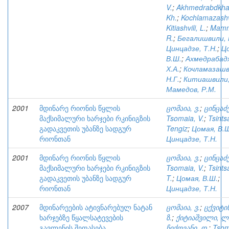
V.
;
Akhmedrabdkha
Kh.
;
Kochlamazashvi
Kitiashvili, L.
;
Mamm
R.
;
Бегалишвили, 
Цинцадзе, Т.Н.
;
Ц
В.Ш.
;
Ахмедрабад
Х.А.
;
Кочламазашв
Н.Г.
;
Китиашвили,
Мамедов, Р.М.
2001
მდინარე რიონის წყლის
ცომაია, ვ.
;
ცინცაძე
მაქსიმალური ხარჯები რკინიგზის
Tsomaia, V.
;
Tsints
გადაკვეთის უბანზე სადგურ
Tengiz
;
Цомая, В.Ш
რიონთან
Цинцадзе, Т.Н.
2001
მდინარე რიონის წყლის
ცომაია, ვ.
;
ცინცაძე
მაქსიმალური ხარჯები რკინიგზის
Tsomaia, V.
;
Tsints
გადაკვეთის უბანზე სადგურ
T.
;
Цомая, В.Ш.
;
რიონთან
Цинцадзе, Т.Н.
2007
მდინარეების ატივნარებულ ნატან
ცომაია, ვ.
;
ცქვიტინ
ხარჯებზე წყალსატევების
ზ.
;
ქიტიაშვილი, ლ
გავლენის შეფასება
ჩიქოვანი, დ.
;
Tsom