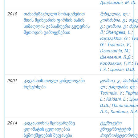
Дзадзамия, М. Ш.
2016
თანამგზავრული მონაცემებით
შენგელია, ლ.
;
მთის მყინვარის ფირნის ხაზის
კორძახია, გ.
;
თვაუ
სიმაღლის განსაზღვრა გეფერის
გ.
;
ცომაია, ვ.
;
ძაძა
მეთოდის გამოყენებით
მ.
;
Shengelia, L.
;
Kordzakhia, G.
;
Tva
G.
;
Tsomaia, V.
;
Dzadzamia, M.
;
Шенгелия, Л.Д.
;
Кордзахия, Г.И.
;
Т
Г.А.
;
Цомая, В.Ш.
2001
კავკასიის თოვლ-ყინულოვანი
ცომაია, ვ.
;
პაპინა
რესურსები
ლ.
;
ქალდანი, ლ.
;
Tsomaia, V.
;
Papina
L.
;
Kaldani, L.
;
Цом
В.Ш.
;
Папинашвил
Л.К.
;
Калдани, Л.А
2014
კავკასიონის მყინვარებზე
ტექნიკური
კლიმატის ცვლილების
უნივერსიტეტის
ზემოქმედების შეფასება
ჰიდრომეტეოროლ