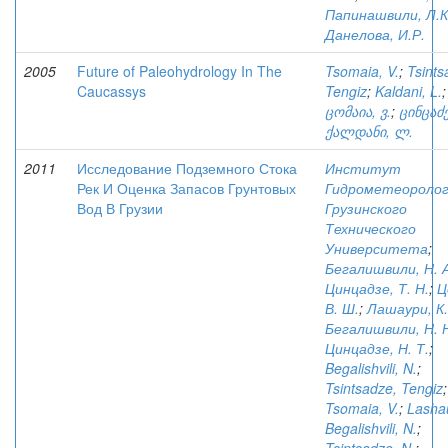
Папинашвили, Л.К
Данелова, И.Р.
2005
Future of Paleohydrology In The
Tsomaia, V.
;
Tsints
Caucassys
Tengiz
;
Kaldani, L.
;
ცომაია, ვ.
;
ცინცაძე
ქალდანი, ლ.
2011
Исследование Подземного Стока
Институт
Рек И Оценка Запасов Грунтовых
Гидрометеороло
Вод В Грузии
Грузинского
Технического
Университета
;
Бегалишвили, Н. А
Цинцадзе, Т. Н.
;
Ц
В. Ш.
;
Лашаури, К.
Бегалишвили, Н. 
Цинцадзе, Н. Т.
;
Begalishvili, N.
;
Tsintsadze, Tengiz
;
Tsomaia, V.
;
Lashau
Begalishvili, N.
;