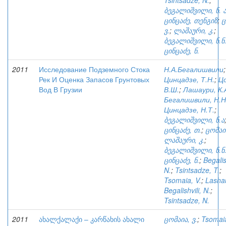
Tsintsadze, N.
;
ბეგალიშვილი, ნ. ა
ცინცაძე, თენგიზ
;
ც
ვ.
;
ლაშაური, კ.
;
ბეგალიშვილი, ნ.ნ
ცინცაძე, ნ.
2011
Исследование Подземного Стока
Н.А.Бегалишвили
;
Рек И Оценка Запасов Грунтовых
Цинцадзе, Т.Н.
;
Ц
Вод В Грузии
В.Ш.
;
Лашаури, К.
Бегалишвили, Н.Н
Цинцадзе, Н.Т.
;
ბეგალიშვილი, ნ.ა
ცინცაძე, თ.
;
ცომაია
ლაშაური, კ.
;
ბეგალიშვილი, ნ.ნ
ცინცაძე, ნ.
;
Begalis
N.
;
Tsintsadze, T.
;
Tsomaia, V.
;
Lashau
Begalishvili, N.
;
Tsintsadze, N.
2011
ახალქალაქი – კარწახის ახალი
ცომაია, ვ.
;
Tsomaia