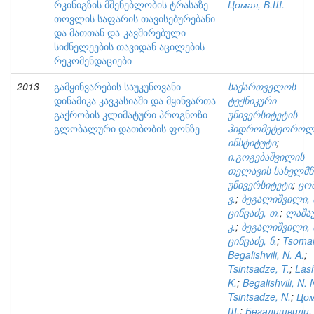
რკინიგზის მშენებლობის ტრასაზე
Цомая, В.Ш.
თოვლის საფარის თავისებურებანი
და მათთან და-კავშირებული
სიძნელეების თავიდან აცილების
რეკომენდაციები
2013
გამყინვარების საუკუნოვანი
საქართველოს
დინამიკა კავკასიაში და მყინვართა
ტექნიკური
გაქრობის კლიმატური პროგნოზი
უნივერსიტეტის
გლობალური დათბობის ფონზე
ჰიდრომეტეოროლ
ინსტიტუტი
;
ი.გოგებაშვილის
თელავის სახელმ
უნივერსიტეტი
;
ცომ
ვ.
;
ბეგალიშვილი, ნ
ცინცაძე, თ.
;
ლაშაუ
კ.
;
ბეგალიშვილი, ნ
ცინცაძე, ნ.
;
Tsomai
Begalishvili, N. A.
;
Tsintsadze, T.
;
Lash
K.
;
Begalishvili, N. 
Tsintsadze, N.
;
Цом
Ш.
;
Бегалишвили, 