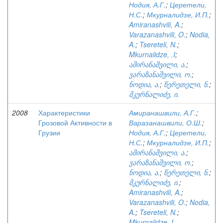
Нодия, А.Г.
;
Церетели,
Н.С.
;
Мкурналидзе, И.П.
;
Amiranashvili, A.
;
Varazanashvili, O.
;
Nodia,
A.
;
Tsereteli, N.
;
Mkurnalidze, .I
;
ამირანაშვილი, ა.
;
ვარაზანაშვილი, ო.
;
ნოდია, ა.
;
წერეთელი, ნ.
;
მკურნალიძე, ი.
2008
Характеристики
Амиранашвили, А.Г.
;
Грозовой Активности в
Варазанашвили, О.Ш.
;
Грузии
Нодия, А.Г.
;
Церетели,
Н.С.
;
Мкурналидзе, И.П.
;
ამირანაშვილი, ა.
;
ვარაზანაშვილი, ო.
;
ნოდია, ა.
;
წერეთელი, ნ.
;
მკურნალიძე, ი.
;
Amiranashvili, A.
;
Varazanashvili, O.
;
Nodia,
A.
;
Tsereteli, N.
;
Mkurnalidze, I.