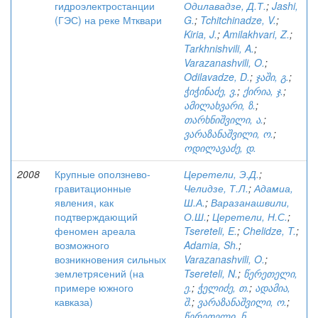
гидроэлектростанции
Одилавадзе, Д.Т.
;
Jashi,
(ГЭС) на реке Мтквари
G.
;
Tchitchinadze, V.
;
Kiria, J.
;
Amilakhvari, Z.
;
Tarkhnishvili, A.
;
Varazanashvili, O.
;
Odilavadze, D.
;
ჯაში, გ.
;
ჭიჭინაძე, ვ.
;
ქირია, ჯ.
;
ამილახვარი, ზ.
;
თარხნიშვილი, ა.
;
ვარაზანაშვილი, ო.
;
ოდილავაძე, დ.
2008
Крупные оползнево-
Церетели, Э.Д.
;
гравитационные
Челидзе, Т.Л.
;
Адамиа,
явления, как
Ш.А.
;
Варазанашвили,
подтверждающий
О.Ш.
;
Церетели, Н.С.
;
феномен ареала
Tsereteli, E.
;
Chelidze, T.
;
возможного
Adamia, Sh.
;
возникновения сильных
Varazanashvili, O.
;
землетрясений (на
Tsereteli, N.
;
წერეთელი,
примере южного
ე.
;
ჭელიძე, თ.
;
ადამია,
кавказа)
შ.
;
ვარაზანაშვილი, ო.
;
წერეთელი, ნ.