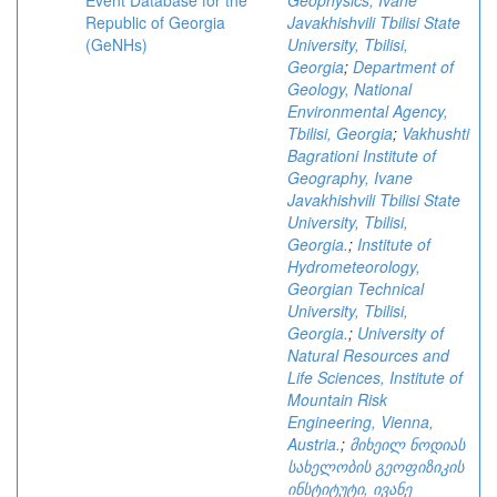
Event Database for the
Geophysics, Ivane
Republic of Georgia
Javakhishvili Tbilisi State
(GeNHs)
University, Tbilisi,
Georgia
;
Department of
Geology, National
Environmental Agency,
Tbilisi, Georgia
;
Vakhushti
Bagrationi Institute of
Geography, Ivane
Javakhishvili Tbilisi State
University, Tbilisi,
Georgia.
;
Institute of
Hydrometeorology,
Georgian Technical
University, Tbilisi,
Georgia.
;
University of
Natural Resources and
Life Sciences, Institute of
Mountain Risk
Engineering, Vienna,
Austria.
;
მიხეილ ნოდიას
სახელობის გეოფიზიკის
ინსტიტუტი, ივანე