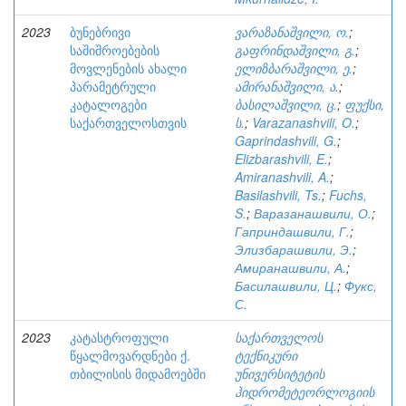
2023
ბუნებრივი
ვარაზანაშვილი, ო.
;
საშიშროებების
გაფრინდაშვილი, გ.
;
მოვლენების ახალი
ელიზბარაშვილი, ე.
;
პარამეტრული
ამირანაშვილი, ა.
;
კატალოგები
ბასილაშვილი, ც.
;
ფუქსი,
საქართველოსთვის
ს.
;
Varazanashvili, O.
;
Gaprindashvili, G.
;
Elizbarashvili, E.
;
Amiranashvili, A.
;
Basilashvili, Ts.
;
Fuchs,
S.
;
Варазанашвили, О.
;
Гаприндашвили, Г.
;
Элизбарашвили, Э.
;
Амиранашвили, А.
;
Басилашвили, Ц.
;
Фукс,
С.
2023
კატასტროფული
საქართველოს
წყალმოვარდნები ქ.
ტექნიკური
თბილისის მიდამოებში
უნივერსიტეტის
ჰიდრომეტეორლოგიის