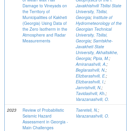
Damage to Vineyads on
Javakhishvili Tbilisi State
the Territory of
University, Tbilisi,
Municipalities of Kakheti
Georgia
;
Institute of
(Georgia) Using Data of
Hydrometeorology of the
the Zero Isotherm in the
Georgian Technical
Atmosphere and Radar
University, Tbilisi,
Measurements
Georgia
;
Samtskhe-
Javakheti State
University, Akhaltsikhe,
Georgia
;
Pipia, M.
;
Amiranashvili, A.
;
Beglarashvili, N.
;
Elizbarashvili, E.
;
Elizbarashvili, I.
;
Jamrishvili, N.
;
Tavidashvili, Kh.
;
Varazanashvili, O.
2023
Review of Probabilistic
Tsereteli, N.
;
Seismic Hazard
Varazanashvili, O.
Assessment in Georgia -
Main Challenges