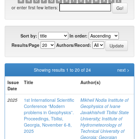
M
N
O
P
Q
R
S
T
U
V
W
X
Y
Z
or enter first few letters:
Sort by:
In order:
Results/Page
Authors/Record:
Showing results 1 to 20 of 24
next >
Issue
Title
Author(s)
Date
2025
1st International Scientific
Mikheil Nodia Institute of
Conference “Modern
Geophysics of Ivane
problems in Geophysics”.
Javakhishvili Tbilisi State
Proceedings, Tbilisi,
University
;
Institute of
Georgia, November 6-8,
Hydrometeorology of
2025
Technical University of
Georgia
;
Georgian