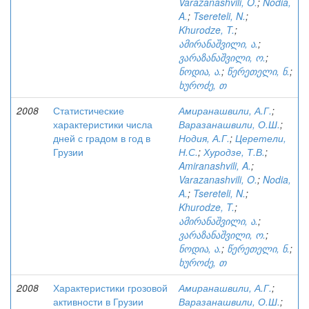
Varazanashvili, O.
;
Nodia,
A.
;
Tsereteli, N.
;
Khurodze, T.
;
ამირანაშვილი, ა.
;
ვარაზანაშვილი, ო.
;
ნოდია, ა.
;
წერეთელი, ნ.
;
ხუროძე, თ
2008
Статистические
Амиранашвили, А.Г.
;
характеристики числа
Варазанашвили, О.Ш.
;
дней с градом в год в
Нодия, А.Г.
;
Церетели,
Грузии
Н.С.
;
Хуродзе, Т.В.
;
Amiranashvili, A.
;
Varazanashvili, O.
;
Nodia,
A.
;
Tsereteli, N.
;
Khurodze, T.
;
ამირანაშვილი, ა.
;
ვარაზანაშვილი, ო.
;
ნოდია, ა.
;
წერეთელი, ნ.
;
ხუროძე, თ
2008
Характеристики грозовой
Амиранашвили, А.Г.
;
активности в Грузии
Варазанашвили, О.Ш.
;