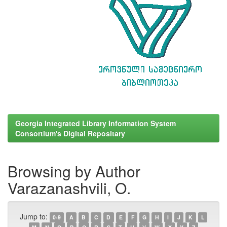
Georgia Integrated Library Information System
Consortium's Digital Repositary
Browsing by Author
Varazanashvili, O.
Jump to:
0-9
A
B
C
D
E
F
G
H
I
J
K
L