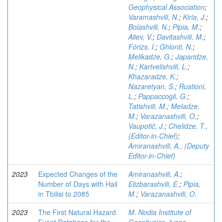
Geophysical Association
;
Varamashvili, N.
;
Kiria, J.
;
Bolashvili, N.
;
Pipia, M.
;
Aliev, V.
;
Davitashvili, M.
;
Fórizs, I.
;
Ghlonti, N.
;
Melikadze, G.
;
Japaridze,
N.
;
Kartvelishvili, L.
;
Khazaradze, K.
;
Nazaretyan, S.
;
Rustioni,
L.
;
Pappaccogli, G.
;
Tatishvili, M.
;
Meladze,
M.
;
Varazanashvili, O.
;
Vaupotič, J.
;
Chelidze, T.,
(Editor-in-Chief)
;
Amiranashvili, A., (Deputy
Editor-in-Chief)
2023
Expected Changes of the
Amiranashvili, A.
;
Number of Days with Hail
Elizbarashvili, E.
;
Pipia,
in Tbilisi to 2085
M.
;
Varazanashvili, O.
2023
The First Natural Hazard
M. Nodia Institute of