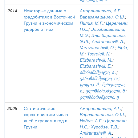
2014
Некоторые данные о
Амиранашвили, А.Г.
;
градобитиях в Восточной
Варазанашвили, О.Ш.
;
Грузии и экономическом
Пипия, М.Г.
;
Церетели,
ущербе от них
Н.С.
;
Элизбарашвили,
М.Э.
;
Элизбарашвили,
Э.Ш.
;
Amiranashvili, A.
;
Varazanashvili, O.
;
Pipia,
M.
;
Tsereteli, N.
;
Elizbarashvili, M.
;
Elizbarashvili, E.
;
ამირანაშვილი, ა .
;
ვარაზანაშვილი, ო.
;
ფიფია, მ.
;
წერეთელი,
ნ.
;
ელიზბარაშვილი, მ.
;
ელიზბარაშვილი, ე.
2008
Статистические
Амиранашвили, А.Г.
;
характеристики числа
Варазанашвили, О.Ш.
;
дней с градом в год в
Нодия, А.Г.
;
Церетели,
Грузии
Н.С.
;
Хуродзе, Т.В.
;
Amiranashvili, A.
;