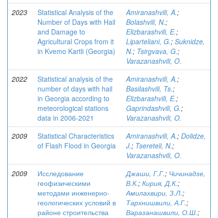
2023
Statistical Analysis of the
Amiranashvili, A.
;
Number of Days with Hail
Bolashvili, N.
;
and Damage to
Elizbarashvili, E.
;
Agricultural Crops from it
Liparteliani, G.
;
Suknidze,
in Kvemo Kartli (Georgia)
N.
;
Tsirgvava, G.
;
Varazanashvili, O.
2022
Statistical analysis of the
Amiranashvili, A.
;
number of days with hail
Basilashvili, Ts.
;
in Georgia according to
Elizbarashvili, E.
;
meteorological stations
Gaprindashvili, G.
;
data in 2006-2021
Varazanashvili, O.
2009
Statistical Characteristics
Amiranashvili, A.
;
Dolidze,
of Flash Flood in Georgia
J.
;
Tsereteli, N.
;
Varazanashvili, O.
2009
Исследование
Джаши, Г.Г.
;
Чичинадзе,
геофизическими
В.К.
;
Кирия, Д.К.
;
методами инженерно-
Амилахвири, З.Л.
;
геологических условий в
Тархнишвили, А.Г.
;
районе строительства
Варазанашвили, О.Ш.
;