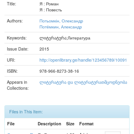
Title:
Я : Роман
Я : Повесть
Authors:
Потьомкін, Олександр
Потёмкин, Александр
Keywords:
ლიტერატურა;Литература
Issue Date:
2015
URI:
http://openlibrary.ge/handle/123456789/10091
ISBN:
978-966-8273-38-16
Appears in
ლიტერატურა და ლიტერატურათმცოდნეობა
Collections:
Files in This Item:
File
Description
Size
Format