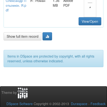
Олександр П
Я : Роман
1.36
Adobe
отьомкін. Я.p
MB
PDF
df
View/Open
Show full item record
Items in DSpace are protected by copyright, with all rights
reserved, unless otherwise indicated.
Theme by
DSpace Software
Copyright © 2002-2013
Duraspace
-
Feedback