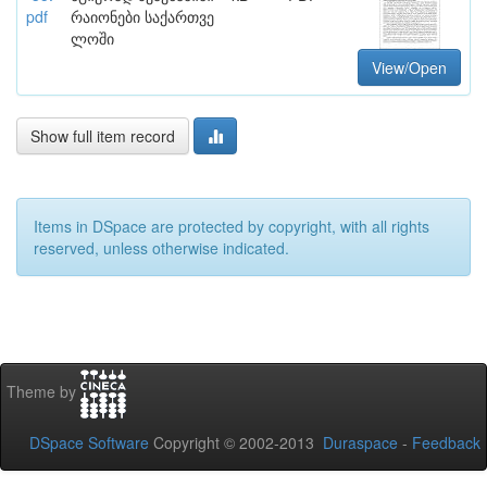
pdf
რაიონები საქართვე
ლოში
View/Open
Show full item record
Items in DSpace are protected by copyright, with all rights
reserved, unless otherwise indicated.
Theme by
DSpace Software
Copyright © 2002-2013
Duraspace
-
Feedback