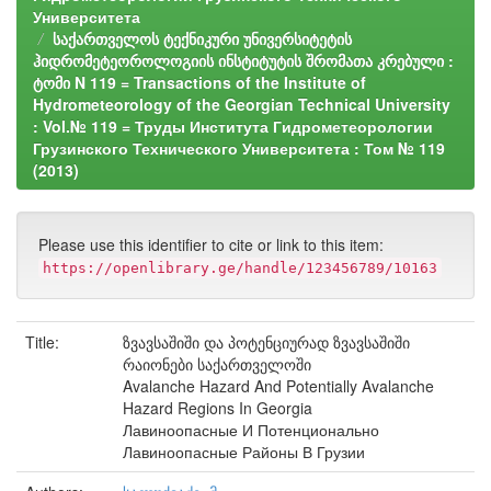
Университета
საქართველოს ტექნიკური უნივერსიტეტის
ჰიდრომეტეოროლოგიის ინსტიტუტის შრომათა კრებული :
ტომი N 119 = Transactions of the Institute of
Hydrometeorology of the Georgian Technical University
: Vol.№ 119 = Труды Института Гидрометеорологии
Грузинского Технического Университета : Том № 119
(2013)
Please use this identifier to cite or link to this item:
https://openlibrary.ge/handle/123456789/10163
Title:
ზვავსაშიში და პოტენციურად ზვავსაშიში
რაიონები საქართველოში
Avalanche Hazard And Potentially Avalanche
Hazard Regions In Georgia
Лавиноопасные И Потенционально
Лавиноопасные Районы В Грузии