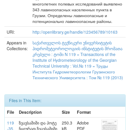
многолетних полевых исследований выявлено
343 лавиноопасных населенных пункта в
Грузии. Определены лавиноопасные и
потенционально лавиноопасные районы.
URI:
http://openlibrary.ge/handle/123456789/10163
Appears in
საქართველოს ტექნიკური უნივერსიტეტის
Collections:
ჰიდრომეტეოროლოგიის ინსტიტუტის შრომათა
კრებული : ტომი N 119 = Transactions of the
Institute of Hydrometeorology of the Georgian
Technical University : Vol.№ 119 = Труды
Института Гидрометеорологии Грузинского
Технического Университета : Том № 119 (2013)
Files in This Item:
File
Description
Size
Format
119
ზვავსაშიში და პოტე
250.3
Adobe
-35.
ნციურად ზვავსაშიში
kB
PDF