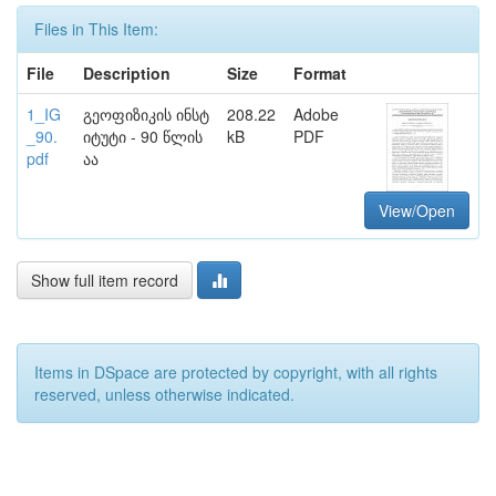
Files in This Item:
File
Description
Size
Format
1_IG
გეოფიზიკის ინსტ
208.22
Adobe
_90.
იტუტი - 90 წლის
kB
PDF
pdf
აა
View/Open
Show full item record
Items in DSpace are protected by copyright, with all rights
reserved, unless otherwise indicated.