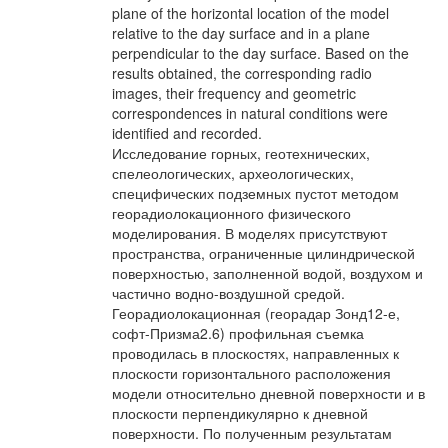
plane of the horizontal location of the model
relative to the day surface and in a plane
perpendicular to the day surface. Based on the
results obtained, the corresponding radio
images, their frequency and geometric
correspondences in natural conditions were
identified and recorded.
Исследование горных, геотехнических,
спелеологических, археологических,
специфических подземных пустот методом
георадиолокационного физического
моделирования. В моделях присутствуют
пространства, ограниченные цилиндрической
поверхностью, заполненной водой, воздухом и
частично водно-воздушной средой.
Георадиолокационная (георадар Зонд12-е,
софт-Призма2.6) профильная съемка
проводилась в плоскостях, направленных к
плоскости горизонтального расположения
модели относительно дневной поверхности и в
плоскости перпендикулярно к дневной
поверхности. По полученным результатам