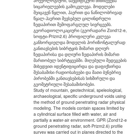
არქეოლოგიური, სპეციფიკური მიწისქვეშა
სიცარიელეების გამოკვლევა. მოდელები
შეიცავენ წყლით, ჰაერით და ნაწილობრივად
წყალ-ჰაერით შევსებულ ცილინდრული
ზედაპირით შემოფარგლულ სივრცეებს.
გეორადიოლოკაციური (გეორადარი Zond12-e,
სოფტი-Prizm2.6) პროფილური კვლევა
განხორციელდა მოდელის ჰორიზონტალურად
განთავსების სიბრტყის მიმართ დღიურ
ზედაპირისა და დღიური ზედაპირის მიმართ
მართობულ სიბრტყეებში. მიღებული შედეგების
მიხედვით იდენტიფიცირდა და დაფიქსირდა
შესაბამისი რადიოსახეები და მათი ბუნებრივ
პირობებში განთავსებისას სიხშირული და
გეომეტრიული შესაბამისობები.
Study of mountain, geotechnical, speleological,
archaeological, specific underground voids using
the method of ground penetrating radar physical
modeling. The models contain spaces limited by
a cylindrical surface filled with water, air and
partially a water-air environment. GPR (Zond12-e
ground penetrating radar, soft-Prizm2.6) profile
survey was carried out in planes directed to the