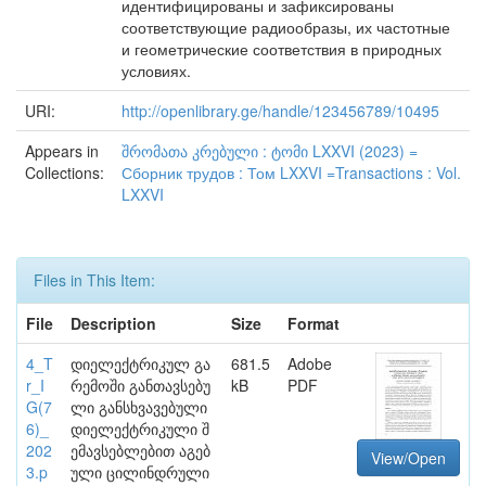
идентифицированы и зафиксированы
соответствующие радиообразы, их частотные
и геометрические соответствия в природных
условиях.
URI:
http://openlibrary.ge/handle/123456789/10495
Appears in
შრომათა კრებული : ტომი LXXVI (2023) =
Collections:
Сборник трудов : Том LXXVI =Transactions : Vol.
LXXVI
Files in This Item:
File
Description
Size
Format
4_T
დიელექტრიკულ გა
681.5
Adobe
r_I
რემოში განთავსებუ
kB
PDF
G(7
ლი განსხვავებული
6)_
დიელექტრიკული შ
202
ემავსებლებით აგებ
View/Open
3.p
ული ცილინდრული