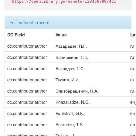
https://openlibrary.ge/handle/123456789/421
Full metadata record
DC Field
Value
La
dc.contributor.author
Хазарадзе, Н.Г.
ru
dc.contributor.author
Ванишвили, Г.К.
ru
dc.contributor.author
Бакрадзе, Т.С.
ru
dc.contributor.author
Туския, И.И.
ru
dc.contributor.author
Элизбарашвили, Н.А.
ru
dc.contributor.author
Khazaradze, N.G.
en
dc.contributor.author
Vanishvili, G.K.
en
dc.contributor.author
Bakradze, T.S.
en
dc.contributor.author
Tuskia, I.I.
en