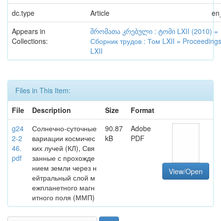
dc.type
Article
en
Appears in
შრომათა კრებული : ტომი LXII (2010) =
Collections:
Сборник трудов : Том LXII = Proceedings 
LXII
Files in This Item:
File
Description
Size
Format
g24
Солнечно-суточные
90.87
Adobe
2-2
вариации космичес
kB
PDF
46.
ких лучей (КЛ), Свя
pdf
занные с прохожде
нием земли через н
View/Open
ейтральный слой м
ежпланетного магн
итного поля (ММП)