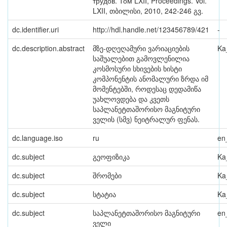
трудов. Том LXII, Proceedings. Vol.
LXII, თბილისი, 2010, 242-246 გვ.
dc.identifier.uri
http://hdl.handle.net/123456789/421
-
dc.description.abstract
მზე-დღეღამური ვარიაციების
Ka
საშუალებით გამოვლენილია
კოსმოსური სხივების ხისტი
კომპონენტის ანომალური ზრდა იმ
მომენტებში, როდესაც დედამიწა
უახლოვდება და კვეთს
საპლანეტთაშორისო მაგნიტური
ველის (სმვ) ნეიტრალურ ფენას.
dc.language.iso
ru
en
dc.subject
გეოფიზიკა
Ka
dc.subject
შრომები
Ka
dc.subject
სტატია
Ka
dc.subject
საპლანეტთაშორისო მაგნიტური
en
ველი