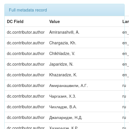
Full metadata record
DC Field
Value
La
dc.contributor.author
Amiranashvili, A.
en
dc.contributor.author
Chargazia, Kh.
en
dc.contributor.author
Chikhladze, V.
en
dc.contributor.author
Japaridze, N.
en
dc.contributor.author
Khazaradze, K.
en
dc.contributor.author
Амиранашвили, А.Г.
ru
dc.contributor.author
Чаргазия, Х.З.
ru
dc.contributor.author
Чихладзе, В.А.
ru
dc.contributor.author
Джапаридзе, Н.Д.
ru
dc.contributor.author
Хазарадзе, К.Р.
ru