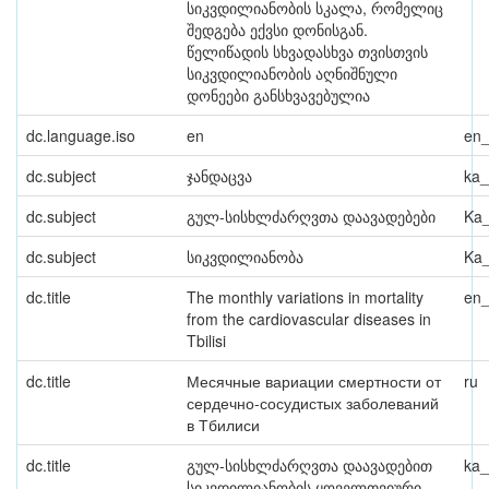
სიკვდილიანობის სკალა, რომელიც
შედგება ექვსი დონისგან.
წელიწადის სხვადასხვა თვისთვის
სიკვდილიანობის აღნიშნული
დონეები განსხვავებულია
dc.language.iso
en
en
dc.subject
ჯანდაცვა
ka
dc.subject
გულ-სისხლძარღვთა დაავადებები
Ka
dc.subject
სიკვდილიანობა
Ka
dc.title
The monthly variations in mortality
en
from the cardiovascular diseases in
Tbilisi
dc.title
Месячные вариации смертности от
ru
сердечно-сосудистых заболеваний
в Тбилиси
dc.title
გულ-სისხლძარღვთა დაავადებით
ka
სიკვდილიანობის ყოველთვიური