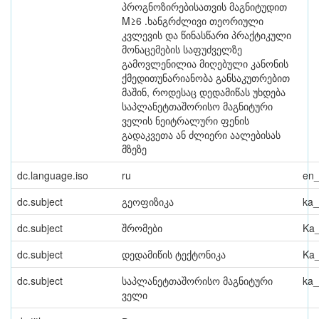
პროგნოზირებისათვის მაგნიტუდით
M≥6 .ხანგრძლივი თეორიული
კვლევის და წინასწარი პრაქტიკული
მონაცემების საფუძველზე
გამოვლენილია მიღებული კანონის
ქმედითუნარიანობა განსაკუთრებით
მაშინ, როდესაც დედამიწას უხდება
საპლანეტთაშორისო მაგნიტური
ველის ნეიტრალური ფენის
გადაკვეთა ან ძლიერი აალებისას
მზეზე
dc.language.iso
ru
en
dc.subject
გეოფიზიკა
ka
dc.subject
შრომები
Ka
dc.subject
დედამიწის ტექტონიკა
Ka
dc.subject
საპლანეტთაშორისო მაგნიტური
ka
ველი