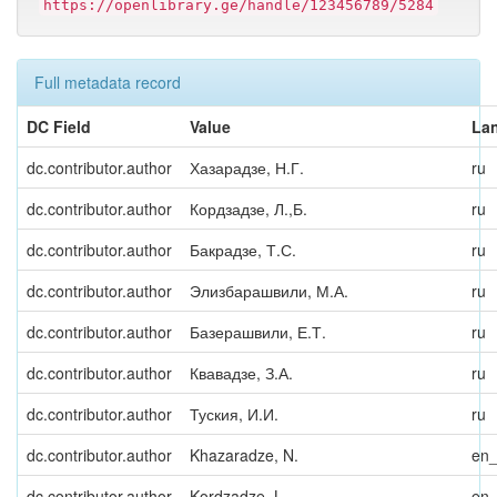
https://openlibrary.ge/handle/123456789/5284
Full metadata record
DC Field
Value
La
dc.contributor.author
Хазарадзе, Н.Г.
ru
dc.contributor.author
Кордзадзе, Л.,Б.
ru
dc.contributor.author
Бакрадзе, Т.С.
ru
dc.contributor.author
Элизбарашвили, М.А.
ru
dc.contributor.author
Базерашвили, Е.Т.
ru
dc.contributor.author
Квавадзе, З.А.
ru
dc.contributor.author
Туския, И.И.
ru
dc.contributor.author
Khazaradze, N.
en
dc.contributor.author
Kordzadze, L.
en