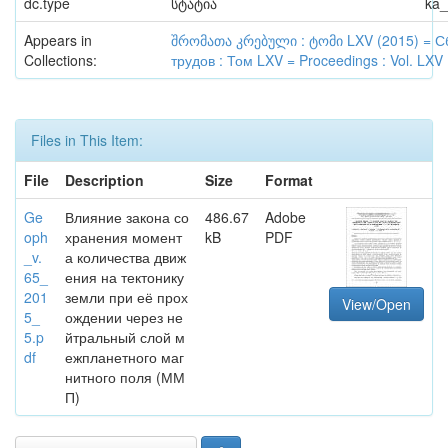
dc.type
სტატია
ka
Appears in
შრომათა კრებული : ტომი LXV (2015) = С
Collections:
трудов : Том LXV = Proceedings : Vol. LXV
Files in This Item:
File
Description
Size
Format
Ge
Влияние закона со
486.67
Adobe
oph
хранения момент
kB
PDF
_v.
а количества движ
65_
ения на тектонику
201
земли при её прох
View/Open
5_
ождении через не
5.p
йтральный слой м
df
ежпланетного маг
нитного поля (ММ
П)