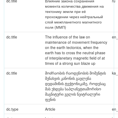
dc.title
Влияние закона сохранения
ru
момента количества движения на
тектонику земли при её
прохождении через нейтральный
слой межпланетного магнитного
поля (ММП)
dc.title
The influence of the law on
en
maintenance of movement frequency
on the earth tectonics, when the
earth has to cross the neutral phase
of interplanetary magnetic field of at
times of a strong sun blaze up
dc.title
მოძრაობის რაოდენობის მომენტის
ka
შენახვის კანონის გავლენა
დედამიწის ტექტონიკაზე, როდესაც
მას უხდება საპლანეტთაშორისო
მაგნიტური ველის ნეიტრალური
ფენის
dc.type
Article
en