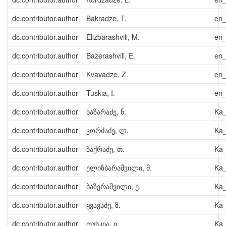
dc.contributor.author
Bakradze, T.
en
dc.contributor.author
Elizbarashvili, M.
en
dc.contributor.author
Bazerashvili, E.
en
dc.contributor.author
Kvavadze, Z.
en
dc.contributor.author
Tuskia, I.
en
dc.contributor.author
ხაზარაძე, ნ.
Ka
dc.contributor.author
კორძაძე, ლ.
Ka
dc.contributor.author
ბაქრაძე, თ.
Ka
dc.contributor.author
ელიზბარაშვილი, მ.
Ka
dc.contributor.author
ბაზერაშვილი, ე.
Ka
dc.contributor.author
ყვავაძე, ზ.
Ka
dc.contributor.author
თუსკია, ი.
Ka