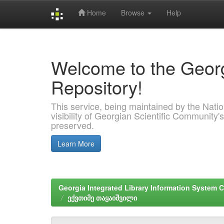
Home
Browse
Help
Skip
navigation
Welcome to the Georg
Repository!
This service, being maintained by the Nation
visibility of Georgian Scientific Community's
preserved.
Learn More
Georgia Integrated Library Information System C
ექვთიმე თაყაიშვილი