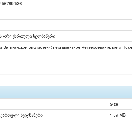
23456789/536
ის ორი ქართული ხელნაწერი
си Ватиканской библиотеки: пергаментное Четвероевангелие и Пса
Size
ი ქართული ხელნაწერი
1.59 MB