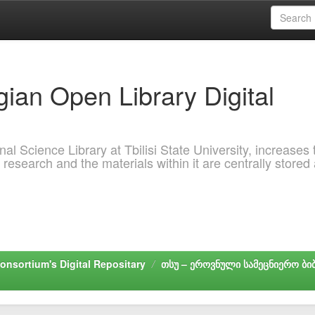
ian Open Library Digital
al Science Library at Tbilisi State University, increases 
 research and the materials within it are centrally stored
onsortium's Digital Repositary
თსუ – ეროვნული სამეცნიერო ბ