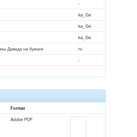
-
ka_Ge
ka_Ge
ka_Ge
лмы Давида на бумаге
ru
-
Format
Adobe PDF