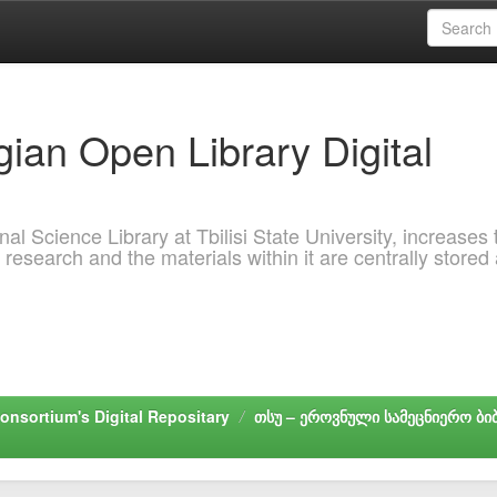
ian Open Library Digital
al Science Library at Tbilisi State University, increases 
 research and the materials within it are centrally stored
onsortium's Digital Repositary
თსუ – ეროვნული სამეცნიერო ბ