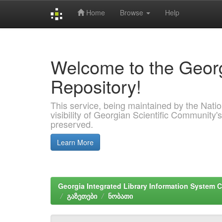
Home
Browse
Help
Skip
navigation
Welcome to the Georg
Repository!
This service, being maintained by the Nation
visibility of Georgian Scientific Community's
preserved.
Learn More
Georgia Integrated Library Information System C
გაზეთები
ნობათი