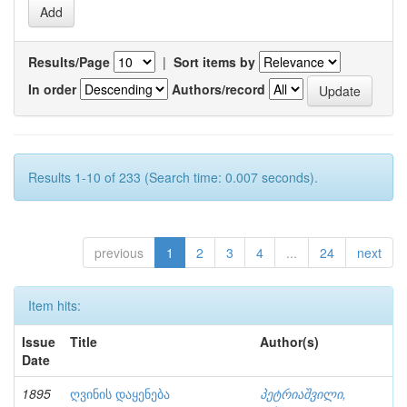
Results/Page
|
Sort items by
In order
Authors/record
Results 1-10 of 233 (Search time: 0.007 seconds).
previous
1
2
3
4
...
24
next
Item hits:
Issue
Title
Author(s)
Date
1895
ღვინის დაყენება
პეტრიაშვილი,