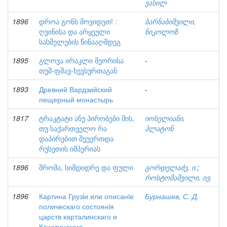
ვასილ
1896
დროა გონს მოვიდეთ! :
ბარნაბიშვილი,
ღვინისა და არყეული
ნიკოლოზ
სასმელების წინააღმდეგ
1895
გლოვა ირაკლი მეორისა
-
თუშ-ფშავ-ხევსურთაგან
1893
Древний Вардзийский
-
пещерный монастырь
1817
ტრაკტატი ანუ პირობები მის,
იოსელიანი,
თუ საქართველო რა
პლატონ
დაპირებით შეუერთდა
რუსეთის იმპერიას
1896
შრომა, სიმდიდრე და ფული
გორდელაძე, ი.
;
როსტომაშვილი, ივ.
1896
Картина Грузiи или описанiе
Бурнашев, С. Д.
полическаго состоянiя
царств карталинскаго и
Кахетинскаго