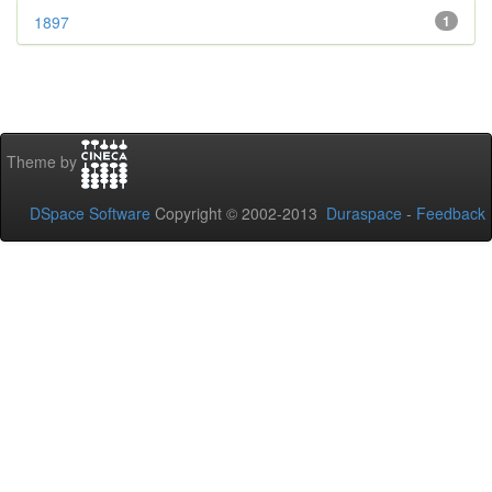
1897
1
Theme by
DSpace Software
Copyright © 2002-2013
Duraspace
-
Feedback