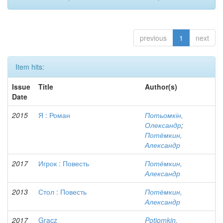
previous
1
next
Item hits:
Issue
Title
Author(s)
Date
2015
Я : Роман
Потьомкін,
Олександр
;
Потёмкин,
Александр
2017
Игрок : Повесть
Потёмкин,
Александр
2013
Стол : Повесть
Потёмкин,
Александр
2017
Gracz
Potiomkin,