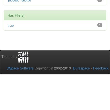
ჯანაშია, სიმონ
Has File(s)
true
1
Theme by
DSpace Software
Copyright © 2002-2013
Duraspace
-
Feedback