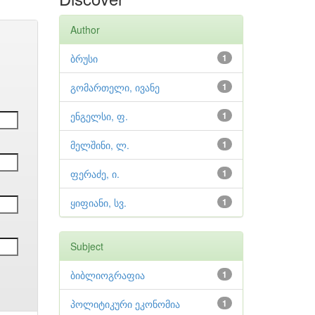
Author
ბრუსი
1
გომართელი, ივანე
1
ენგელსი, ფ.
1
მელშინი, ლ.
1
ფერაძე, ი.
1
ყიფიანი, სვ.
1
Subject
ბიბლიოგრაფია
1
პოლიტიკური ეკონომია
1