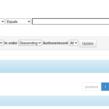
In order
Authors/record
previous
1