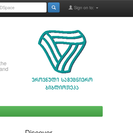
Sign on to:
the
 and
Discover