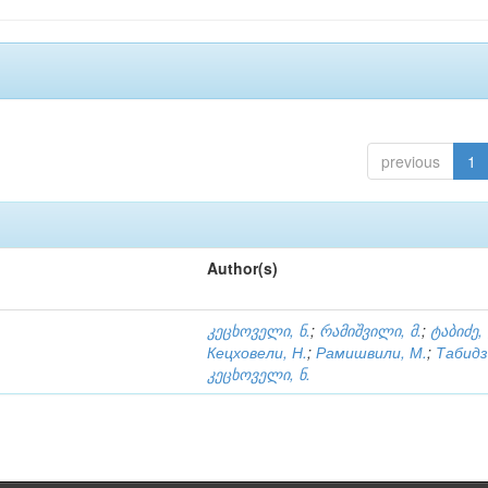
previous
1
Author(s)
კეცხოველი, ნ.
;
რამიშვილი, მ.
;
ტაბიძე,
Кецховели, Н.
;
Рамишвили, М.
;
Табидз
კეცხოველი, ნ.