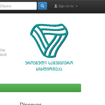
Sign on to:
the
 and
Discover