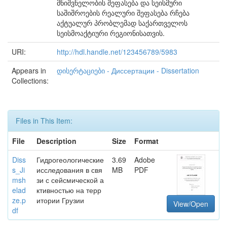
მნიშვნელობის შეფასება და სეისმური
საშიშროების რეალური შეფასება რჩება
აქტუალურ პრობლემად საქართველოს
სეისმოაქტიური რეგიონისათვის.
URI:
http://hdl.handle.net/123456789/5983
Appears in
დისერტაციები - Диссертации - Dissertation
Collections:
Files in This Item:
File
Description
Size
Format
Diss
Гидрогеологические
3.69
Adobe
s_Ji
исследования в свя
MB
PDF
msh
зи с сейсмической а
elad
ктивностью на терр
ze.p
итории Грузии
View/Open
df