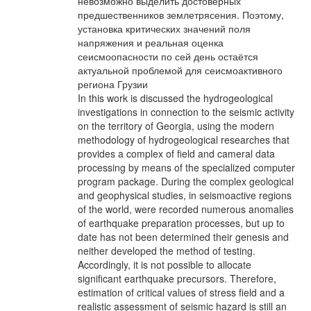
невозможно выделить достоверных
предшественников землетрясения. Поэтому,
установка критических значений поля
напряжения и реальная оценка
сеисмоопасности по сей день остаётся
актуальной проблемой для сеисмоактивного
региона Грузии
In this work is discussed the hydrogeological
investigations in connection to the seismic activity
on the territory of Georgia, using the modern
methodology of hydrogeological researches that
provides a complex of field and cameral data
processing by means of the specialized computer
program package. During the complex geological
and geophysical studies, in seismoactive regions
of the world, were recorded numerous anomalies
of earthquake preparation processes, but up to
date has not been determined their genesis and
neither developed the method of testing.
Accordingly, it is not possible to allocate
significant earthquake precursors. Therefore,
estimation of critical values of stress field and a
realistic assessment of seismic hazard is still an