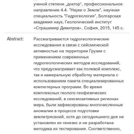
ученой степени „доктор“, профессиональное
направление 4.4. "Науки о Земле", научная
специальность "Гидрогеология", Болгарская
академия наук, Геологический институт
«Страшимир Димитров», София, 2015, 145 с.
Abstract:
Рассматриваются гидрогеологические
исследования в связи с сейсмической
активностью на территории Грузии с
применением современных
гидрогеологических методов исследований,
что предусматривает как полевой комплекс,
так и камеральную обработку материала с
использованием пакета специализированных
компютерных программ. Во время
комплексных геолого-геофизических
исследований, в сеисмоактивных регионах
мира, были зафиксированы многочисленные
аномалии в процессе подготовки
землетрясений, хотя до сегодняшнего дня не
установлен их генезис и не разработана
методика их тестирования. Соответственно,