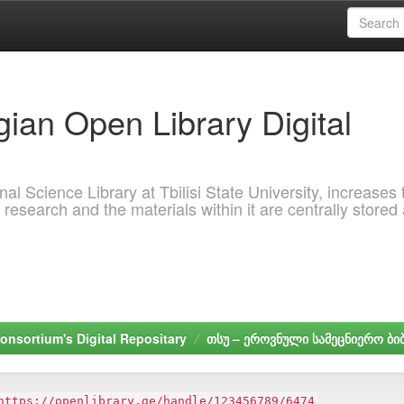
ian Open Library Digital
al Science Library at Tbilisi State University, increases 
 research and the materials within it are centrally stored
onsortium's Digital Repositary
თსუ – ეროვნული სამეცნიერო ბ
https://openlibrary.ge/handle/123456789/6474