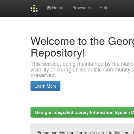
Home
Browse
Help
Skip
navigation
Welcome to the Georg
Repository!
This service, being maintained by the Nation
visibility of Georgian Scientific Community's
preserved.
Learn More
Georgia Integrated Library Information System C
Please use this identifier to cite or link to this item: