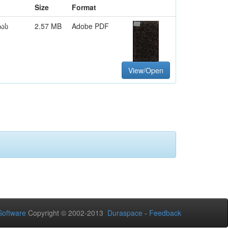
Size
Format
იას
2.57 MB
Adobe PDF
View/Open
oftware
Copyright © 2002-2013
Duraspace
-
Feedback