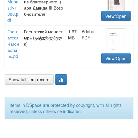
Mona
ие благоверного ц
stir-1
аря Давида III Возо
888.p
бновителя
View/Open
df
Гаен
Гаенатский монаст
1.67
Adobe
атски
ырь (გატექსტებულ
MB
PDF
й мон
ი)
асты
рь.pd
View/Open
f
Show full item record
Items in DSpace are protected by copyright, with all rights
reserved, unless otherwise indicated.