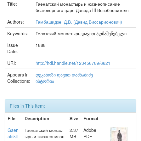
Title:
Гаенатский монастырь и жизнеописание
благоверного царя Давида III Возобновителя
Authors:
Гамбашидзе, Д.В. (Давид Виссарионович)
Keywords:
Гелатский монастырь;დავით აღმაშენებელი
Issue
1888
Date:
URI:
http://hdl.handle.net/123456789/6621
Appears in
დეკანოზი დავით ღამბაშიძე
Collections:
ისტორია
Files in This Item:
File
Description
Size
Format
Gaen
Гаенатский монаст
2.37
Adobe
atskii
ырь и жизнеописан
MB
PDF