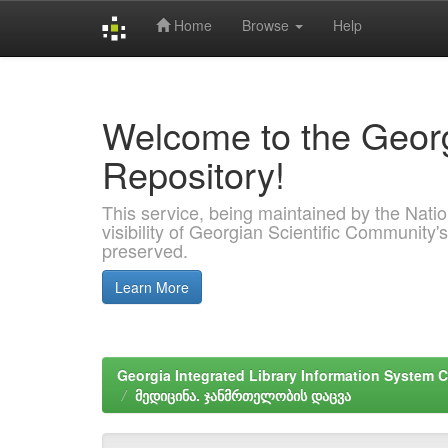
Home
Browse
Help
Skip
navigation
Welcome to the Georg
Repository!
This service, being maintained by the Nation
visibility of Georgian Scientific Community's
preserved.
Learn More
Georgia Integrated Library Information System C
მედიცინა. ჯანმრთელობის დაცვა