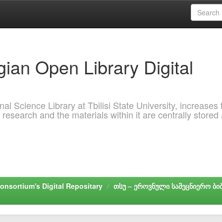
ian Open Library Digital
al Science Library at Tbilisi State University, increases 
 research and the materials within it are centrally stored
onsortium's Digital Repositary
თსუ – ეროვნული სამეცნიერო ბ