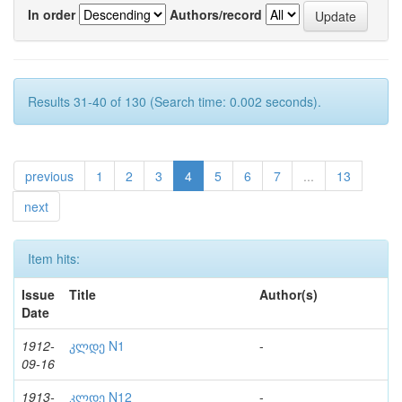
In order
Authors/record
Results 31-40 of 130 (Search time: 0.002 seconds).
previous
1
2
3
4
5
6
7
...
13
next
Item hits:
Issue
Title
Author(s)
Date
1912-
კლდე N1
-
09-16
1913-
კლდე N12
-