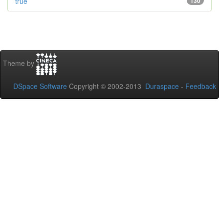
true
130
Theme by
DSpace Software
Copyright © 2002-2013
Duraspace
-
Feedback