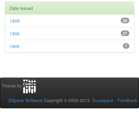
Date issued
1908
28
1906
27
1909
7
Theme by
DSpace Software
Copyright © 2002-2013
Duraspace
-
Feedback