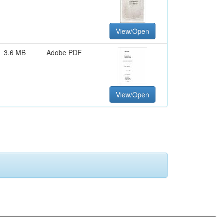
View/Open
3.6 MB
Adobe PDF
View/Open