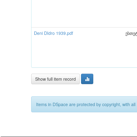
Deni DIdro 1939.pdf
ესთე
Show full item record
Items in DSpace are protected by copyright, with all 