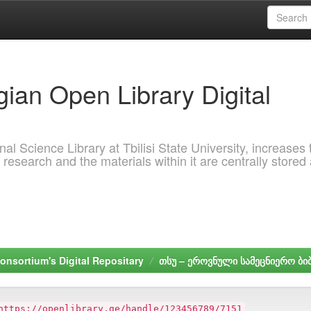
ian Open Library Digital
al Science Library at Tbilisi State University, increases 
 research and the materials within it are centrally stored
onsortium's Digital Repositary
თსუ – ეროვნული სამეცნიერო ბ
https://openlibrary.ge/handle/123456789/7151