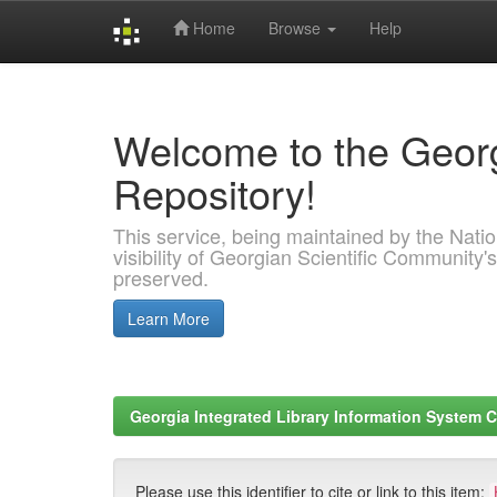
Home
Browse
Help
Skip
navigation
Welcome to the Georg
Repository!
This service, being maintained by the Nation
visibility of Georgian Scientific Community's
preserved.
Learn More
Georgia Integrated Library Information System C
Please use this identifier to cite or link to this item: