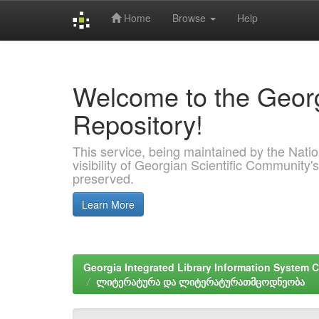
Home
Browse
Help
Skip
navigation
Welcome to the Georg
Repository!
This service, being maintained by the Nation
visibility of Georgian Scientific Community's
preserved.
Learn More
Georgia Integrated Library Information System C
ლიტერატურა და ლიტერატურათმცოდნეობა