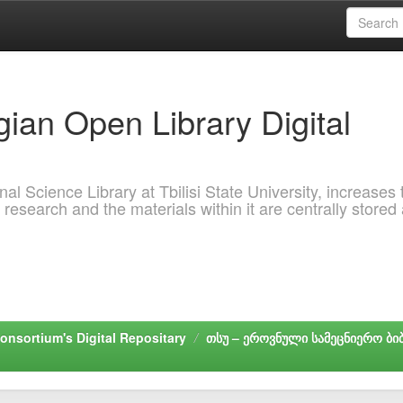
ian Open Library Digital
al Science Library at Tbilisi State University, increases 
 research and the materials within it are centrally stored
onsortium's Digital Repositary
თსუ – ეროვნული სამეცნიერო ბ