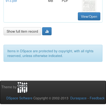
913.pdf
MB
PDF
View/Open
Show full item record
Items in DSpace are protected by copyright, with all rights
reserved, unless otherwise indicated.
Theme by
DSpace Software
Copyright © 2002-2013
Duraspace
-
Feedback