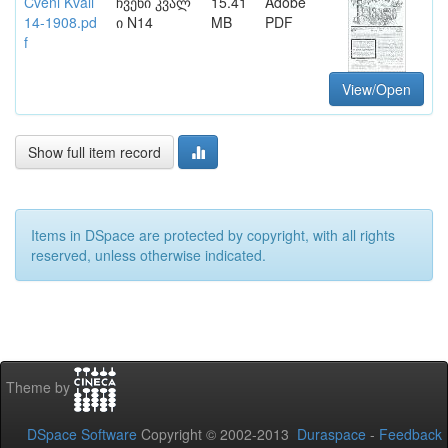
Cveni Kvali
ჩვენი კვალ
15.41
Adobe
14-1908.pd
ი N14
MB
PDF
f
View/Open
Show full item record
Items in DSpace are protected by copyright, with all rights
reserved, unless otherwise indicated.
Theme by
DSpace Software
Copyright © 2002-2013
Duraspace
-
Feedback