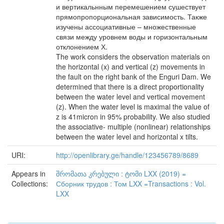
и вертикальнным перемешением сушествует
прямопропорциональная зависимость. Также
изучены ассоциативные – множественные
связи между уровнем воды и горизонтальным
отклонением Х.
The work considers the observation materials on
the horizontal (x) and vertical (z) movements in
the fault on the right bank of the Enguri Dam. We
determined that there is a direct proportionality
between the water level and vertical movement
(z). When the water level is maximal the value of
z is 41micron in 95% probability. We also studied
the associative- multiple (nonlinear) relationships
between the water level and horizontal x tilts.
URI:
http://openlibrary.ge/handle/123456789/8689
Appears in
შრომათა კრებული : ტომი LXX (2019) =
Collections:
Сборник трудов : Том LXX =Transactions : Vol.
LXX