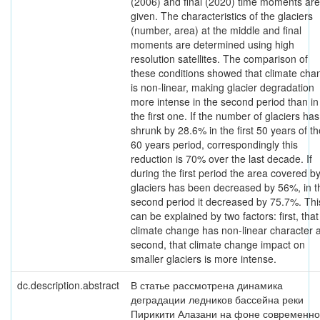
(2006) and final (2020) time moments are
given. The characteristics of the glaciers
(number, area) at the middle and final
moments are determined using high
resolution satellites. The comparison of
these conditions showed that climate cha
is non-linear, making glacier degradation
more intense in the second period than in
the first one. If the number of glaciers has
shrunk by 28.6% in the first 50 years of th
60 years period, correspondingly this
reduction is 70% over the last decade. If
during the first period the area covered b
glaciers has been decreased by 56%, in t
second period it decreased by 75.7%. Thi
can be explained by two factors: first, that
climate change has non-linear character 
second, that climate change impact on
smaller glaciers is more intense.
dc.description.abstract
В статье рассмотрена динамика
деградации ледников бассейна реки
Пирикити Алазани на фоне современно