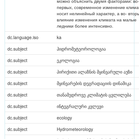
можно объяснить двумя факторами: во
первых, современное изменение клима
носит нелинейный характер, а во- втор
влияние изменения климата на малые
ледники более интенсивно.
dc.language.iso
ka
dc.subject
ჰიდრომეტეოროლოგია
dc.subject
ეკოლოგია
dc.subject
პირიქითი ალაზნის მყინვარული აუზი
dc.subject
მყინვარების დეგრადაციის დინამიკა
dc.subject
თანამედროვე კლიმატის ცვლილება
dc.subject
ინტეგრალური კვლევი
dc.subject
ecology
dc.subject
Hydrometeorology