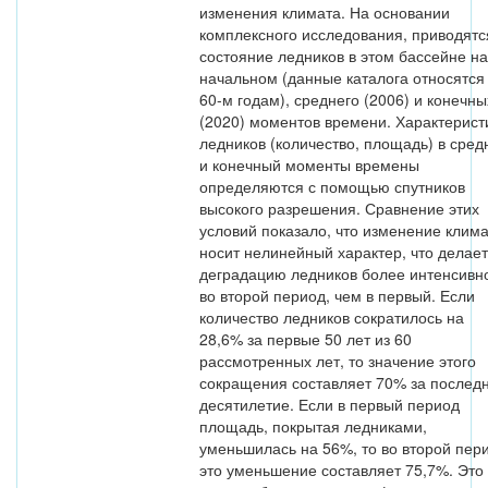
изменения климата. На основании
комплексного исследования, приводятс
состояние ледников в этом бассейне на
начальном (данные каталога относятся 
60-м годам), среднего (2006) и конечны
(2020) моментов времени. Характерист
ледников (количество, площадь) в сред
и конечный моменты времены
определяются с помощью спутников
высокого разрешения. Сравнение этих
условий показало, что изменение клим
носит нелинейный характер, что делает
деградацию ледников более интенсивн
во второй период, чем в первый. Если
количество ледников сократилось на
28,6% за первые 50 лет из 60
рассмотренных лет, то значение этого
сокращения составляет 70% за послед
десятилетие. Если в первый период
площадь, покрытая ледниками,
уменьшилась на 56%, то во второй пер
это уменьшение составляет 75,7%. Это