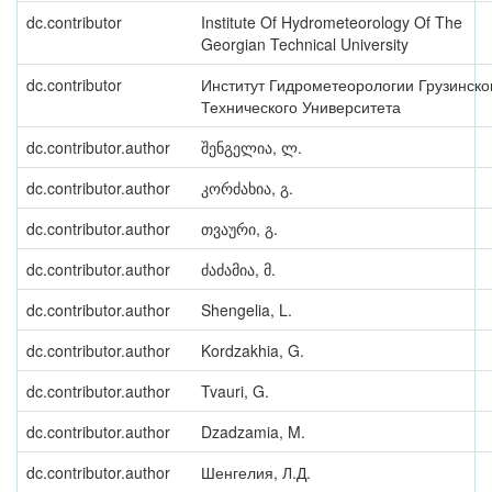
dc.contributor
Institute Of Hydrometeorology Of The
Georgian Technical University
dc.contributor
Институт Гидрометеорологии Грузинско
Технического Университета
dc.contributor.author
შენგელია, ლ.
dc.contributor.author
კორძახია, გ.
dc.contributor.author
თვაური, გ.
dc.contributor.author
ძაძამია, მ.
dc.contributor.author
Shengelia, L.
dc.contributor.author
Kordzakhia, G.
dc.contributor.author
Tvauri, G.
dc.contributor.author
Dzadzamia, M.
dc.contributor.author
Шенгелия, Л.Д.