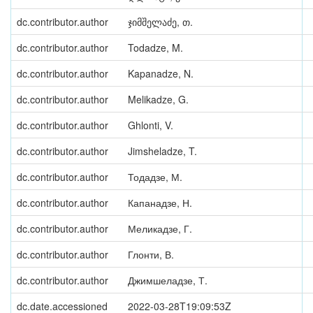
dc.contributor.author
ჯიმშელაძე, თ.
dc.contributor.author
Todadze, M.
dc.contributor.author
Kapanadze, N.
dc.contributor.author
Melikadze, G.
dc.contributor.author
Ghlonti, V.
dc.contributor.author
Jimsheladze, T.
dc.contributor.author
Тодадзе, М.
dc.contributor.author
Капанадзе, Н.
dc.contributor.author
Меликадзе, Г.
dc.contributor.author
Глонти, В.
dc.contributor.author
Джимшеладзе, Т.
dc.date.accessioned
2022-03-28T19:09:53Z