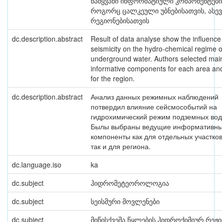
წამყვანი ინფორმატიული კომპონენტები
როგორც ცალკეული უბნებისათვის, ასევ
რეგიონებისათვის
dc.description.abstract
Result of data analyse show the influence
seismicity on the hydro-chemical regime o
underground water. Authors selected mai
informative components for each area an
for the region.
dc.description.abstract
Анализ данных режимных наблюдений
потвердил влияние сейсмособытий на
гидрохимический режим подземных вод
Былы выбраны ведущие информативн
компоненты как для отдельных участков
так и для региона.
dc.language.iso
ka
dc.subject
ჰიდრომეტეოროლოგია
dc.subject
სეისმური მოვლენები
dc.subject
მიწისქვეშა წყლების ჰიდროქიმიურ რეჟი