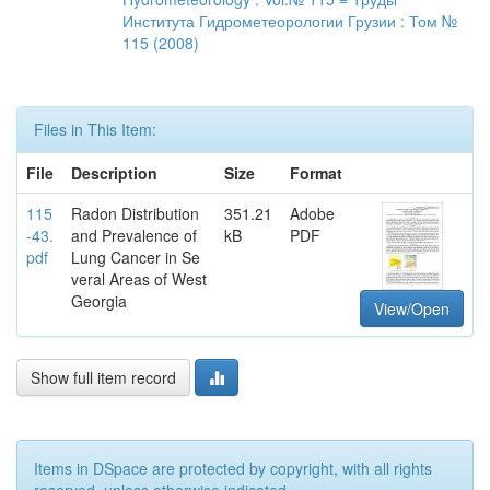
Института Гидрометеорологии Грузии : Том №
115 (2008)
Files in This Item:
File
Description
Size
Format
115
Radon Distribution
351.21
Adobe
-43.
and Prevalence of
kB
PDF
pdf
Lung Cancer in Se
veral Areas of West
Georgia
View/Open
Show full item record
Items in DSpace are protected by copyright, with all rights