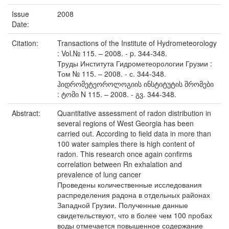
Issue
2008
Date:
Citation:
Transactions of the Institute of Hydrometeorology
: Vol.№ 115. – 2008. - p. 344-348.
Труды Института Гидрометеорологии Грузии :
Том № 115. – 2008. - с. 344-348.
ჰიდრომეტეოროლოგიის ინსტიტუტის შრომები
: ტომი N 115. – 2008. - გვ. 344-348.
Abstract:
Quantitative assessment of radon distribution in
several regions of West Georgia has been
carried out. According to field data in more than
100 water samples there is high content of
radon. This research once again confirms
correlation between Rn exhalation and
prevalence of lung cancer
Проведены количественные исследования
распределения радона в отдельных районах
Западной Грузии. Полученные данные
свидетельствуют, что в более чем 100 пробах
воды отмечается повышенное содержание