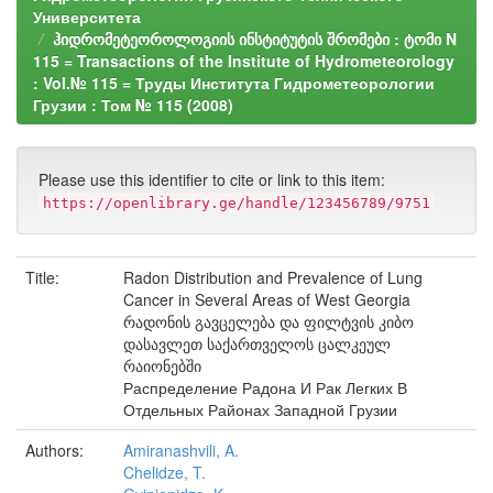
Университета
ჰიდრომეტეოროლოგიის ინსტიტუტის შრომები : ტომი N
115 = Transactions of the Institute of Hydrometeorology
: Vol.№ 115 = Труды Института Гидрометеорологии
Грузии : Том № 115 (2008)
Please use this identifier to cite or link to this item:
https://openlibrary.ge/handle/123456789/9751
Title:
Radon Distribution and Prevalence of Lung
Cancer in Several Areas of West Georgia
რადონის გავცელება და ფილტვის კიბო
დასავლეთ საქართველოს ცალკეულ
რაიონებში
Распределение Радона И Рак Легких В
Отдельных Районах Западной Грузии
Authors:
Amiranashvili, A.
Chelidze, T.