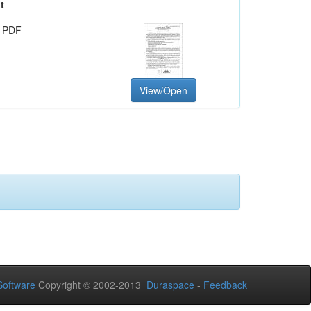
t
 PDF
View/Open
oftware
Copyright © 2002-2013
Duraspace
-
Feedback