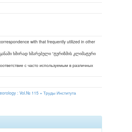
e correspondence with that frequently utilized in other
ყანაში ხშირად ხმარებული “ტურიზმის კლიმატური
соответствие с часто используемым в различных
orology : Vol.№ 115 = Труды Института