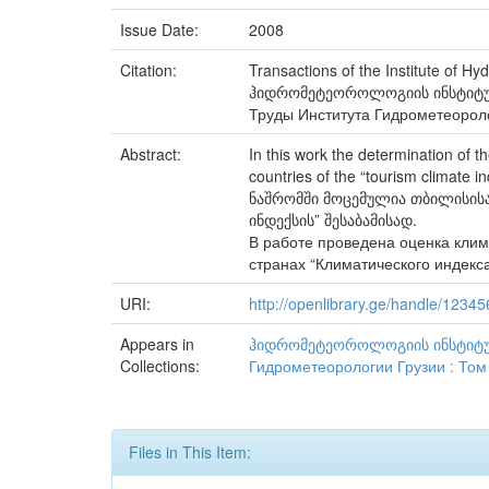
Issue Date:
2008
Citation:
Transactions of the Institute of Hy
ჰიდრომეტეოროლოგიის ინსტიტუტის 
Труды Института Гидрометеоролог
Abstract:
In this work the determination of th
countries of the “tourism climate in
ნაშრომში მოცემულია თბილისისა
ინდექსის” შესაბამისად.
В работе проведена оценка клима
странах “Климатического индекса
URI:
http://openlibrary.ge/handle/1234
Appears in
ჰიდრომეტეოროლოგიის ინსტიტუტის შ
Collections:
Гидрометеорологии Грузии : Том
Files in This Item: