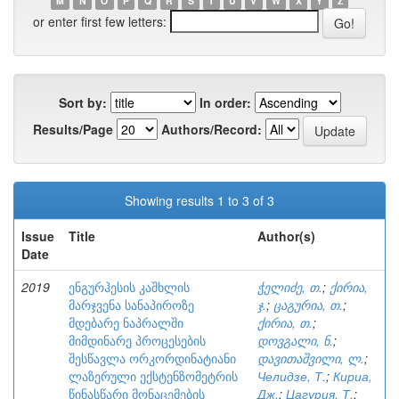
M
N
O
P
Q
R
S
T
U
V
W
X
Y
Z
or enter first few letters:
Sort by:
In order:
Results/Page
Authors/Record:
Showing results 1 to 3 of 3
Issue
Title
Author(s)
Date
2019
ენგურჰესის კაშხლის
ჭელიძე, თ.
;
ქირია,
მარჯვენა სანაპიროზე
ჯ.
;
ცაგურია, თ.
;
მდებარე ნაპრალში
ქირია, თ.
;
მიმდინარე პროცესების
დოვგალი, ნ.
;
შესწავლა ორკორდინატიანი
დავითაშვილი, ლ.
;
ლაზერული ექსტენზომეტრის
Челидзе, Т.
;
Кириа,
წინასწარი მონაცემების
Дж.
;
Цагурия, Т.
;