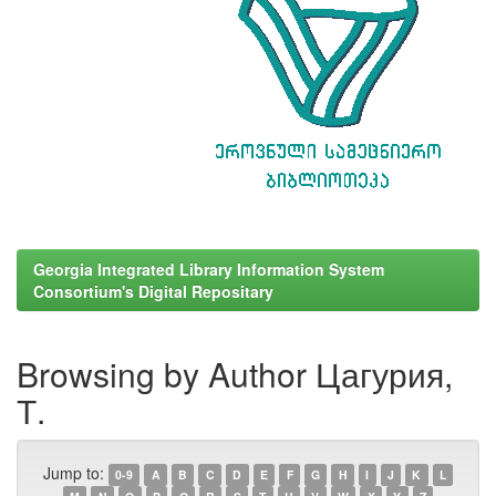
Georgia Integrated Library Information System
Consortium's Digital Repositary
Browsing by Author Цагурия,
Т.
Jump to:
0-9
A
B
C
D
E
F
G
H
I
J
K
L