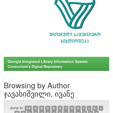
Georgia Integrated Library Information System
Consortium's Digital Repositary
Browsing by Author
ჯავახიშვილი, ივანე
Jump to:
0-9
A
B
C
D
E
F
G
H
I
J
K
L