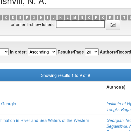
hvili, N. A.
C
D
E
F
G
H
I
J
K
L
M
N
O
P
Q
R
S
T
or enter first few letters:
In order:
Results/Page
Authors/Record
Showing results 1 to 9 of 9
Author(s)
n Georgia
Institute of 
Tengiz
;
Begal
emination in River and Sea Waters of the Western
Georgian Tech
Begalishvili, 