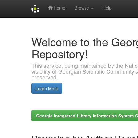
Home
Browse
Help
Skip
navigation
Welcome to the Georg
Repository!
This service, being maintained by the Nation
visibility of Georgian Scientific Community's
preserved.
Learn More
Georgia Integrated Library Information System C