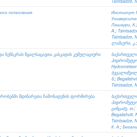
Tsintsadze, N
ного потепления
Институт Г
Университ
Лашаури, К.
A.
;
Tsintsadz
Tsintsadze, N
ლაშაური, კ.
ა ნენსკრას წყალსაცავთა კასკადის კუმულაციური
საქართველო
ჰიდრომეტე
Hydrometeoro
ბეგალიშვილი
ნ.
;
Begalishvil
Tsintsadze, N
რობებში მდინარეთა ჩამონადენის ფორმირება
საქართველო
ჰიდრომეტე
ცინცაძე, თ.
;
Begalishvili, 
Tsintsadze, N
К. А.
;
Бегали