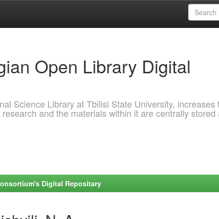
ian Open Library Digital
al Science Library at Tbilisi State University, increases 
 research and the materials within it are centrally stored
onsortium's Digital Repositary