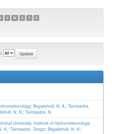
U
V
W
X
Y
Z
:
Hydrometeorology
;
Begalishvili, N. A.
;
Tsintsadze,
ishvili, N. N.
;
Tsintsadze, N.
nical University, Institute of Hydrometeorology
;
N. A.
;
Tsintsadze, Tengiz
;
Begalishvili, N. N.
;