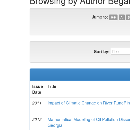
Browsing by Author Begalis
Jump to:
0-9
A
B
Sort by:
Issue
Title
Date
2011
Impact of Climatic Change on River Runoff i
2012
Mathematical Modeling of Oil Pollution Diss
Georgia