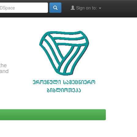
Sign on to:
the
 and