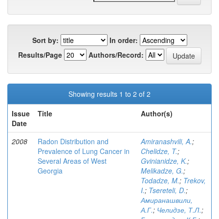
Sort by:
In order:
Results/Page
Authors/Record:
Showing results 1 to 2 of 2
Issue
Title
Author(s)
Date
2008
Radon Distribution and
Amiranashvili, A.
;
Prevalence of Lung Cancer in
Chelidze, T.
;
Several Areas of West
Gvinianidze, K.
;
Georgia
Melikadze, G.
;
Todadze, M.
;
Trekov,
I.
;
Tsereteli, D.
;
Амиранашвили,
А.Г.
;
Челидзе, Т.Л.
;