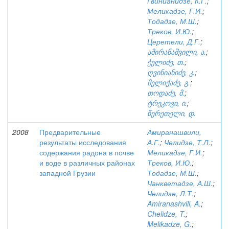
Гвинианидзе, К.Г.
;
Меликадзе, Г.И.
;
Тодадзе, М.Ш.
;
Треков, И.Ю.
;
Церетели, Д.Г.
;
ამირანაშვილი, ა.
;
ჭელიძე, თ.
;
ღვინიანიძე, კ.
;
მელიქაძე, გ.
;
თოდაძე, მ.
;
ტრეკოვი, ი.
;
წერეთელი, დ.
2008
Предварительные
Амиранашвили,
результаты исследования
А.Г.
;
Челидзе, Т.Л.
;
содержания радона в почве
Меликадзе, Г.И.
;
и воде в различных районах
Треков, И.Ю.
;
западной Грузии
Тодадзе, М.Ш.
;
Чанкветадзе, А.Ш.
;
Челидзе, Л.Т.
;
Amiranashvili, A.
;
Chelidze, T.
;
Melikadze, G.
;