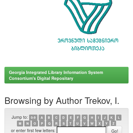
Georgia Integrated Library Information System
Consortium's Digital Repositary
Browsing by Author Trekov, I.
Jump to:
0-9
A
B
C
D
E
F
G
H
I
J
K
L
M
N
O
P
Q
R
S
T
U
V
W
X
Y
Z
or enter first few letters: