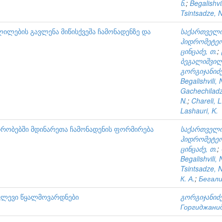
ნ.
;
Begalishvil
Tsintsadze, N
ლების გავლენა მიწისქვეშა ჩამონადენზე და
საქართველო
ჰიდრომეტე
ცინცაძე, თ.
;
ბეგალიშვილ
გორგიჯანიძე,
Begalishvili,
Gachechiladz
N.
;
Chareli, L
Lashauri, K.
რობებში მდინარეთა ჩამონადენის ფორმირება
საქართველო
ჰიდრომეტე
ცინცაძე, თ.
;
Begalishvili, 
Tsintsadze, N
К. А.
;
Бегали
ვლევი წყალმოვარდნები
გორგიჯანიძე,
Горгиджанид