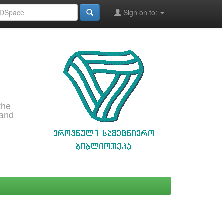
Sign on to:
the
 and