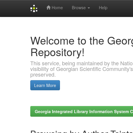
Home
Browse
Help
Skip
navigation
Welcome to the Georg
Repository!
This service, being maintained by the Nation
visibility of Georgian Scientific Community's
preserved.
Learn More
Georgia Integrated Library Information System C