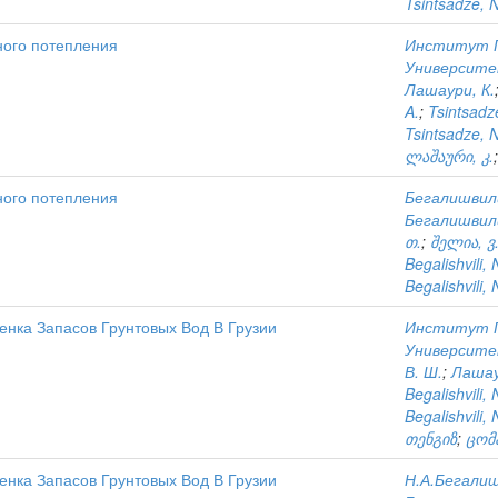
Tsintsadze, N
ного потепления
Институт Г
Университ
Лашаури, К.
A.
;
Tsintsadz
Tsintsadze, N
ლაშაური, კ.
ного потепления
Бегалишвили
Бегалишвили
თ.
;
შელია, ვ
Begalishvili, 
Begalishvili, 
енка Запасов Грунтовых Вод В Грузии
Институт Г
Университ
В. Ш.
;
Лашаур
Begalishvili, 
Begalishvili, 
თენგიზ
;
ცომა
енка Запасов Грунтовых Вод В Грузии
Н.А.Бегали