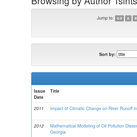
Browsing by Author Tsint
Jump to:
0-9
A
B
Sort by:
Issue
Title
Date
2011
Impact of Climatic Change on River Runoff i
2012
Mathematical Modeling of Oil Pollution Diss
Georgia