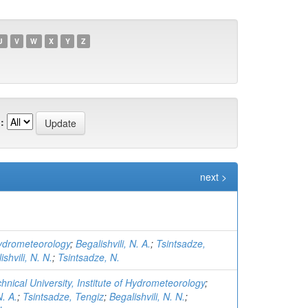
U
V
W
X
Y
Z
:
next >
Hydrometeorology
;
Begalishvili, N. A.
;
Tsintsadze,
ishvili, N. N.
;
Tsintsadze, N.
nical University, Institute of Hydrometeorology
;
N. A.
;
Tsintsadze, Tengiz
;
Begalishvili, N. N.
;