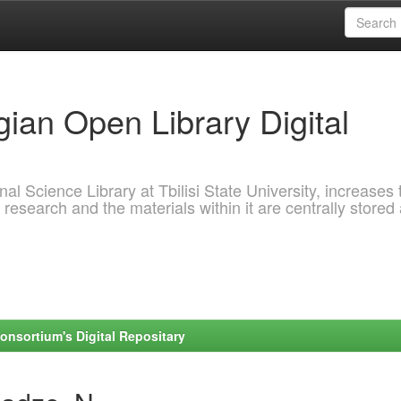
ian Open Library Digital
al Science Library at Tbilisi State University, increases 
 research and the materials within it are centrally stored
onsortium's Digital Repositary