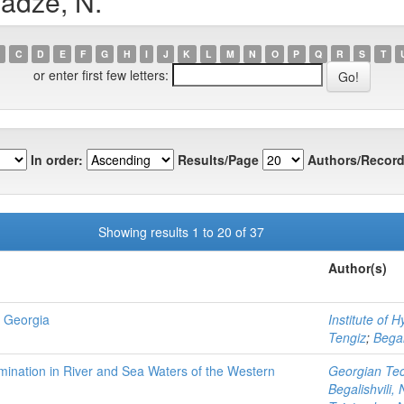
sadze, N.
C
D
E
F
G
H
I
J
K
L
M
N
O
P
Q
R
S
T
or enter first few letters:
In order:
Results/Page
Authors/Record
Showing results 1 to 20 of 37
Author(s)
n Georgia
Institute of 
Tengiz
;
Begal
emination in River and Sea Waters of the Western
Georgian Tech
Begalishvili, 