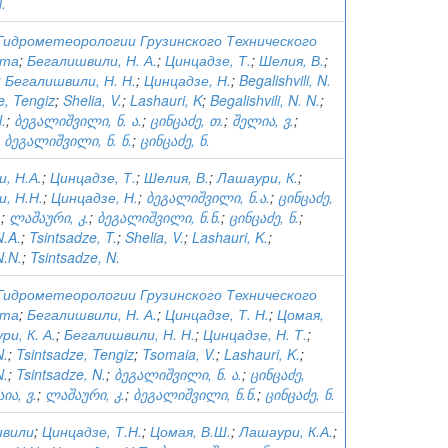
.
идрометеорологии Грузинского Технического
ета
;
Бегалишвили, Н. А.
;
Цинцадзе, Т.
;
Шелия, В.
;
;
Бегалишвили, Н. Н.
;
Цинцадзе, Н.
;
Begalishvili, N.
e, Tengiz
;
Shelia, V.
;
Lashauri, K
;
Begalishvili, N. N.
;
.
;
ბეგალიშვილი, ნ. ა.
;
ცინცაძე, თ.
;
შელია, ვ.
;
;
ბეგალიშვილი, ნ. ნ.
;
ცინცაძე, ნ.
, Н.А.
;
Цинцадзе, Т.
;
Шелия, В.
;
Лашаури, К.
;
, Н.Н.
;
Цинцадзе, Н.
;
ბეგალიშვილი, ნ.ა.
;
ცინცაძე,
.
;
ლაშაური, კ.
;
ბეგალიშვილი, ნ.ნ.
;
ცინცაძე, ნ.
;
N.A.
;
Tsintsadze, T.
;
Shelia, V.
;
Lashauri, K.
;
N.N.
;
Tsintsadze, N.
идрометеорологии Грузинского Технического
ета
;
Бегалишвили, Н. А.
;
Цинцадзе, Т. Н.
;
Цомая,
и, К. А.
;
Бегалишвили, Н. Н.
;
Цинцадзе, Н. Т.
;
N.
;
Tsintsadze, Tengiz
;
Tsomaia, V.
;
Lashauri, K.
;
N.
;
Tsintsadze, N.
;
ბეგალიშვილი, ნ. ა.
;
ცინცაძე,
ია, ვ.
;
ლაშაური, კ.
;
ბეგალიშვილი, ნ.ნ.
;
ცინცაძე, ნ.
швили
;
Цинцадзе, Т.Н.
;
Цомая, В.Ш.
;
Лашаури, К.А.
;