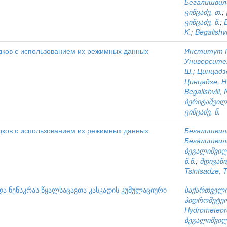
Бегалишвили
ცინცაძე, თ.
;
ცინცაძე, ნ.
;
B
K.
;
Begalishvi
дков с использованием их режимных данных
Институт Г
Университе
Ш.
;
Цинцадзе
Цинцадзе, Н.
Begalishvili, 
ბერიტაშვილი
ცინცაძე, ნ.
дков с использованием их режимных данных
Бегалишвили
Бегалишвили
ბეგალიშვილი
ნ.ნ.
;
მდივანი,
Tsintsadze, T
ა ნენსკრას წყალსაცავთა კასკადის კუმულაციური
საქართველო
ჰიდრომეტე
Hydrometeoro
ბეგალიშვილი