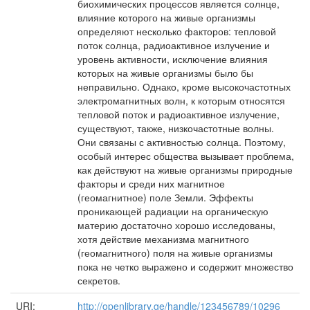
биохимических процессов является солнце,
влияние которого на живые организмы
определяют несколько факторов: тепловой
поток солнца, радиоактивное излучение и
уровень активности, исключение влияния
которых на живые организмы было бы
неправильно. Однако, кроме высокочастотных
электромагнитных волн, к которым относятся
тепловой поток и радиоактивное излучение,
существуют, также, низкочастотные волны.
Они связаны с активностью солнца. Поэтому,
особый интерес общества вызывает проблема,
как действуют на живые организмы природные
факторы и среди них магнитное
(геомагнитное) поле Земли. Эффекты
проникающей радиации на органическую
материю достаточно хорошо исследованы,
хотя действие механизма магнитного
(геомагнитного) поля на живые организмы
пока не четко выражено и содержит множество
секретов.
URI:
http://openlibrary.ge/handle/123456789/10296