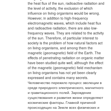
the heat flux of the sun, radioactive radiation and
the level of activity, the exclusion of which
influence on living organisms would be wrong.
However, in addition to high-frequency
electromagnetic waves, which include heat flux
and radioactive radiation, there are also low-
frequency waves. They are related to the activity
of the sun. Therefore, of particular interest to
society is the problem of how natural factors act
on living organisms, and among them the
magnetic (geomagnetic) field of the Earth. The
effects of penetrating radiation on organic matter
have been studied quite well, although the effect
of the magnetic (geomagnetic) field mechanism
on living organisms has not yet been clearly
expressed and contains many secrets.
Человечество пережило процесс эволюции в
среде природного электрического, магнитного
и гравитационного полей. Зарождение
существования и развития жизни определяют
космические факторы. Главной причиной
происходящих на Земле всех физических и