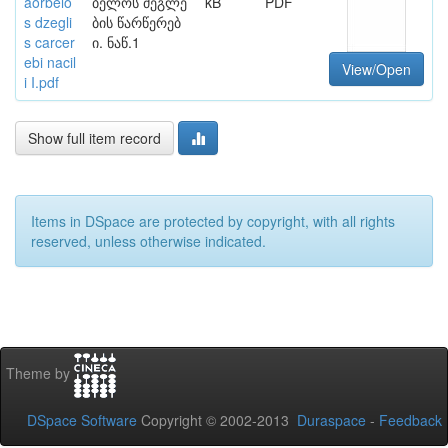
aorbelo
ბელოს ძეგლე
kB
PDF
s dzegli
ბის წარწერებ
s carcer
ი. ნაწ.1
ebi nacil
View/Open
i I.pdf
Show full item record
Items in DSpace are protected by copyright, with all rights
reserved, unless otherwise indicated.
Theme by
DSpace Software
Copyright © 2002-2013
Duraspace
-
Feedback