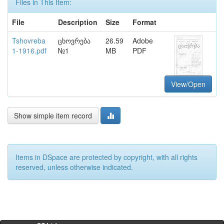
Files in This Item:
File
Description
Size
Format
Tshovreba
ცხოვრება
26.59
Adobe
1-1916.pdf
№1
MB
PDF
View/Open
Show simple item record
Items in DSpace are protected by copyright, with all rights
reserved, unless otherwise indicated.