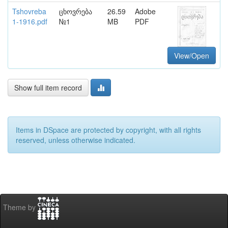
Tshovreba
ცხოვრება
26.59
Adobe
1-1916.pdf
№1
MB
PDF
View/Open
Show full item record
Items in DSpace are protected by copyright, with all rights
reserved, unless otherwise indicated.
Theme by