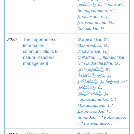
კობახიძე, ნ.
;
Пипия, М.
;
Бегларашвили, Н.
;
Диасамидзе, Ц.
;
Джамришвили, Н.
;
Кобахидзе, Н.
2025
The importance of
Gorgijanidze, S.
;
information
Makarashvili, G.
;
communications for
Jincharadze, G.
;
natural disasters
Chitadze, T.
;
Kobakhidze,
management
N.
;
Gachechiladze, G.
;
გორგიჯანიძე, ს.
;
მაკარაშვილი, გ.
;
ჯინჭარაძე, გ.
;
ჩიტაძე, თ.
;
კობახიძე, ნ.
;
გაჩეჩილაძე, გ.
;
Горгиджанидзе, С.
;
Макарашвили, Г.
;
Джинчарадзе, Г.
;
Читадзе, Т.
;
Кобахидзе,
Н.
;
Гачечиладзе, Г.