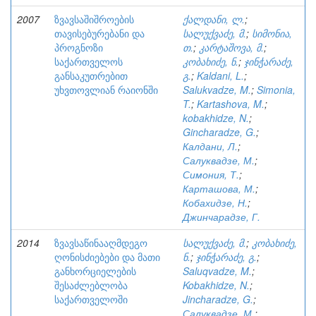
2007
ზვავსაშიშროების
ქალდანი, ლ.
;
თავისებურებანი და
სალუქვაძე, მ.
;
სიმონია,
პროგნოზი
თ.
;
კარტაშოვა, მ.
;
საქართველოს
კობახიძე, ნ.
;
ჯინჭარაძე,
განსაკუთრებით
გ.
;
Kaldani, L.
;
უხვთოვლიან რაიონში
Salukvadze, M.
;
Simonia,
T.
;
Kartashova, M.
;
kobakhidze, N.
;
Gincharadze, G.
;
Калдани, Л.
;
Салуквадзе, М.
;
Симония, Т.
;
Карташова, М.
;
Кобахидзе, Н.
;
Джинчарадзе, Г.
2014
ზვავსაწინააღმდეგო
სალუქვაძე, მ.
;
კობახიძე,
ღონისძიებები და მათი
ნ.
;
ჯინჭარაძე, გ.
;
განხორციელების
Saluqvadze, M.
;
შესაძლებლობა
Kobakhidze, N.
;
საქართველოში
Jincharadze, G.
;
Салуквадзе, М.
;