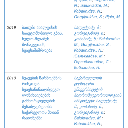
N.
;
Salukvadze, M.
;
Kobakhidze, N.
;
Gorgijanidze, S.
;
Pipia, M.
2019
ბათუმი-ახალციხის
სალუქვაძე, მ.
;
საავტომობილო გზის,
გორგიჯანიძე, ს.
;
ხულო-მლაშეს
კობახიძე, ნ.
;
Salukvadze,
მონაკვეთის,
M.
;
Gorgijanidze, S.
;
ზვავსაშიშროება
Kobakhidze., N.
;
⁄Салуквадзе, М.
;
Горгиджанидзе, С.
;
Кобахидзе, Н.
2019
ზვავების წარმოქმნის
საქართველოს
რისკი და
ტექნიკური
ზვავსაწინააღმდეგო
უნივერსიტეტის
ღონისძიებების
ჰიდრომეტეოროლოგიის
განხორციელების
ინსტიტუტი
;
სალუქვაძე,
შესაძლებლობა
მ.
;
კობახიძე, ნ.
;
საქარველოს მთიან
გორგიჯანიძე, ს.
;
რაიონებში
Salukvadze, M.
;
Kobakhidze, N.
;