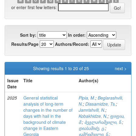
M
N
O
P
Q
R
S
T
U
V
W
X
Y
Z
or enter first few letters:
Sort by:
In order:
Results/Page
Authors/Record:
Showing results 1 to 20 of 25
next >
Issue
Title
Author(s)
Date
2025
General statistical
Pipia, M.
;
Beglarashvili,
analysis of long-term
N.
;
Diasamidze, Ts.
;
changes in the number of
Jamrishvili, N.
;
days with hail in the
Kobakhidze, N.
;
ფიფია,
background of climate
მ.
;
ბეგლარაშვილი, ნ.
;
change in Eastern
დიასამიძე, ც.
;
Georgia
ჯამრიშვილი, ნ.
;