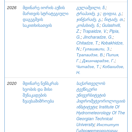
2026
მდინარე იორის აუზის
გულაშვილი, ზ.
;
მართვის სტრატეგიული
ტრაპაიძე, ვ.
;
ფიფია, გ.
;
დაგეგმვის
ჯინჭარაძე, გ.
;
ჩიტაძე, თ.
;
საკითხისათვის
კობახიძე, ნ.
;
Gulashvili,
Z.
;
Trapaidze, V.
;
Pipia,
G.
;
Jincharadze, G.
;
Chitadze, T.
;
Kobakhidze,
N.
;
Гулашвили, З.
;
Трапаидзе, В.
;
Пипия,
Г.
;
Джинчарадзе, Г.
;
Читадзе, Т.
;
Кобахидзе,
Н.
2020
მდინარე ნენსკრას
საქართველოს
ხეობის და მისი
ტექნიკური
შენაკადების
უნივერსიტეტის
ზვავსაშიშროება
ჰიდრომეტეოროლოგიის
ინსტიტუტი
;
Institute Of
Hydrometeorology Of The
Georgian Technical
University
;
Институт
Гидрометеорологии