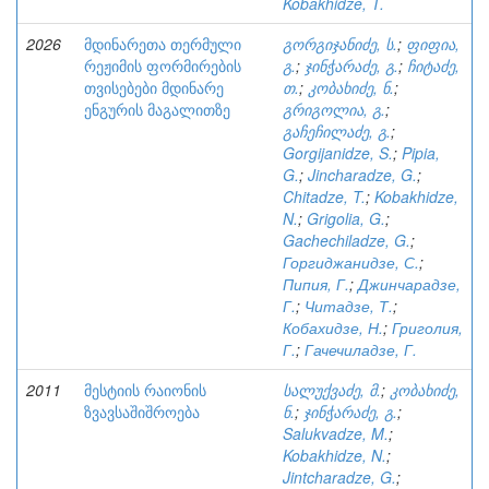
Kobakhidze, T.
2026
მდინარეთა თერმული
გორგიჯანიძე, ს.
;
ფიფია,
რეჟიმის ფორმირების
გ.
;
ჯინჭარაძე, გ.
;
ჩიტაძე,
თვისებები მდინარე
თ.
;
კობახიძე, ნ.
;
ენგურის მაგალითზე
გრიგოლია, გ.
;
გაჩეჩილაძე, გ.
;
Gorgijanidze, S.
;
Pipia,
G.
;
Jincharadze, G.
;
Chitadze, T.
;
Kobakhidze,
N.
;
Grigolia, G.
;
Gachechiladze, G.
;
Горгиджанидзе, С.
;
Пипия, Г.
;
Джинчарадзе,
Г.
;
Читадзе, Т.
;
Кобахидзе, Н.
;
Григолия,
Г.
;
Гачечиладзе, Г.
2011
მესტიის რაიონის
სალუქვაძე, მ.
;
კობახიძე,
ზვავსაშიშროება
ნ.
;
ჯინჭარაძე, გ.
;
Salukvadze, M.
;
Kobakhidze, N.
;
Jintcharadze, G.
;