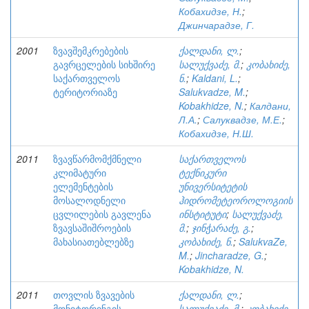
Кобахидзе, Н.
;
Джинчарадзе, Г.
2001
ზვავშემკრებების
ქალდანი, ლ.
;
გავრცელების სიხშირე
სალუქვაძე, მ.
;
კობახიძე,
საქართველოს
ნ.
;
Kaldani, L.
;
ტერიტორიაზე
Salukvadze, M.
;
Kobakhidze, N.
;
Калдани,
Л.А.
;
Салуквадзе, М.Е.
;
Кобахидзе, Н.Ш.
2011
ზვავწარმომქმნელი
საქართველოს
კლიმატური
ტექნიკური
ელემენტების
უნივერსიტეტის
მოსალოდნელი
ჰიდრომეტეოროლოგიის
ცვლილების გავლენა
ინსტიტუტი
;
სალუქვაძე,
ზვავსაშიშროების
მ.
;
ჯინჭარაძე, გ.
;
მახასიათებლებზე
კობახიძე, ნ.
;
SalukvaZe,
M.
;
Jincharadze, G.
;
Kobakhidze, N.
2011
თოვლის ზვავების
ქალდანი, ლ.
;
მონიტორინგის
სალუქვაძე, მ.
;
კობახიძე,