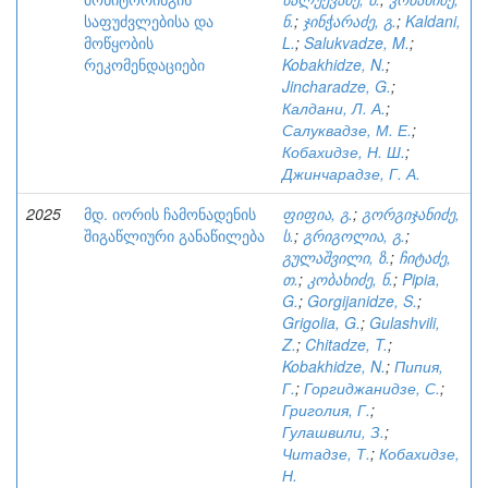
საფუძვლებისა და
ნ.
;
ჯინჭარაძე, გ.
;
Kaldani,
მოწყობის
L.
;
Salukvadze, M.
;
რეკომენდაციები
Kobakhidze, N.
;
Jincharadze, G.
;
Калдани, Л. А.
;
Салуквадзе, М. Е.
;
Кобахидзе, Н. Ш.
;
Джинчарадзе, Г. А.
2025
მდ. იორის ჩამონადენის
ფიფია, გ.
;
გორგიჯანიძე,
შიგაწლიური განაწილება
ს.
;
გრიგოლია, გ.
;
გულაშვილი, ზ.
;
ჩიტაძე,
თ.
;
კობახიძე, ნ.
;
Pipia,
G.
;
Gorgijanidze, S.
;
Grigolia, G.
;
Gulashvili,
Z.
;
Chitadze, T.
;
Kobakhidze, N.
;
Пипия,
Г.
;
Горгиджанидзе, С.
;
Григолия, Г.
;
Гулашвили, З.
;
Читадзе, Т.
;
Кобахидзе,
Н.