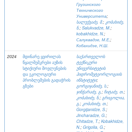
Грузинского
Технического
Университета
;
სალუქვაძე, მ.
;
კობახიძე,
ნ.
;
Salukvadze, M.
;
kobakhidze, N.
;
Салуквадзе, М.Е,
;
Кобахидзе, Н.Ш.
2024
მდინარე ყვირილას
საქართველოს
წყალშემკრები აუზის
ტექნიკური
სტიქიური მოვლენების
უნივერსიტეტის
და ეკოლოგიური
ჰიდრომეტეორლოგიის
პრობლემების გადაჭრის
ინსტიტუტი
;
გზები
გორგიჯანიძე, ს.
;
ჯინჭარაძე, გ.
;
ჩიტაძე, თ.
;
კობახიძე, ნ.
;
გრიგოლია,
გ.
;
კობახიძე, თ.
;
Gorgijanidze, S.
;
Jincharadze, G.
;
Chitadze, T.
;
Kobakhidze,
N.
;
Grigolia, G.
;