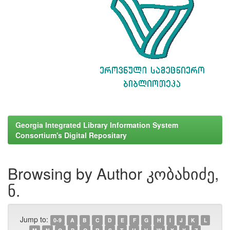
Georgia Integrated Library Information System
Consortium's Digital Repositary
Browsing by Author კობახიძე,
ნ.
Jump to:
0-9
A
B
C
D
E
F
G
H
I
J
K
L