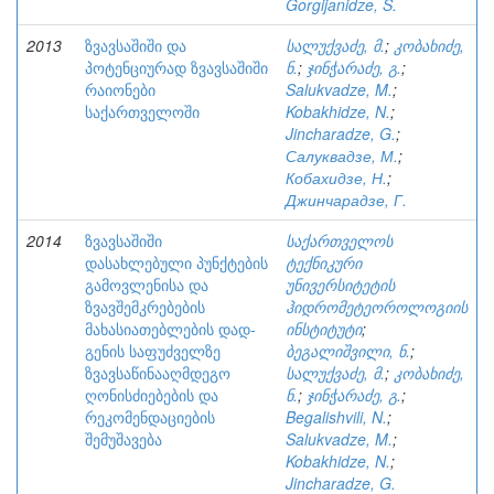
Gorgijanidze, S.
2013
ზვავსაშიში და
სალუქვაძე, მ.
;
კობახიძე,
პოტენციურად ზვავსაშიში
ნ.
;
ჯინჭარაძე, გ.
;
რაიონები
Salukvadze, M.
;
საქართველოში
Kobakhidze, N.
;
Jincharadze, G.
;
Салуквадзе, М.
;
Кобахидзе, Н.
;
Джинчарадзе, Г.
2014
ზვავსაშიში
საქართველოს
დასახლებული პუნქტების
ტექნიკური
გამოვლენისა და
უნივერსიტეტის
ზვავშემკრებების
ჰიდრომეტეოროლოგიის
მახასიათებლების დად-
ინსტიტუტი
;
გენის საფუძველზე
ბეგალიშვილი, ნ.
;
ზვავსაწინააღმდეგო
სალუქვაძე, მ.
;
კობახიძე,
ღონისძიებების და
ნ.
;
ჯინჭარაძე, გ.
;
რეკომენდაციების
Begalishvili, N.
;
შემუშავება
Salukvadze, M.
;
Kobakhidze, N.
;
Jincharadze, G.