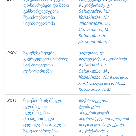
ღონისძიებები და მათი
ნ.
;
ჯინჭარაძე, გ.
;
განხორციელების
Saluqvadze, M.
;
შესაძლებლობა
Kobakhidze, N.
;
საქართველოში
Jincharadze, G.
;
Салуквадзе, М.
;
Кобахидзе, Н.
;
Джинчарадзе, Г.
2001
ზვავშემკრებების
ქალდანი, ლ.
;
გავრცელების სიხშირე
სალუქვაძე, მ.
;
კობახიძე,
საქართველოს
ნ.
;
Kaldani, L.
;
ტერიტორიაზე
Salukvadze, M.
;
Kobakhidze, N.
;
Калдани,
Л.А.
;
Салуквадзе, М.Е.
;
Кобахидзе, Н.Ш.
2011
ზვავწარმომქმნელი
საქართველოს
კლიმატური
ტექნიკური
ელემენტების
უნივერსიტეტის
მოსალოდნელი
ჰიდრომეტეოროლოგიის
ცვლილების გავლენა
ინსტიტუტი
;
სალუქვაძე,
ზვავსაშიშროების
მ.
;
ჯინჭარაძე, გ.
;