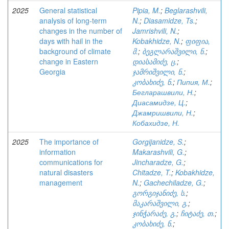
2025
General statistical
Pipia, M.
;
Beglarashvili,
analysis of long-term
N.
;
Diasamidze, Ts.
;
changes in the number of
Jamrishvili, N.
;
days with hail in the
Kobakhidze, N.
;
ფიფია,
background of climate
მ.
;
ბეგლარაშვილი, ნ.
;
change in Eastern
დიასამიძე, ც.
;
Georgia
ჯამრიშვილი, ნ.
;
კობახიძე, ნ.
;
Пипия, М.
;
Бегларашвили, Н.
;
Диасамидзе, Ц.
;
Джамришвили, Н.
;
Кобахидзе, Н.
2025
The importance of
Gorgijanidze, S.
;
information
Makarashvili, G.
;
communications for
Jincharadze, G.
;
natural disasters
Chitadze, T.
;
Kobakhidze,
management
N.
;
Gachechiladze, G.
;
გორგიჯანიძე, ს.
;
მაკარაშვილი, გ.
;
ჯინჭარაძე, გ.
;
ჩიტაძე, თ.
;
კობახიძე, ნ.
;