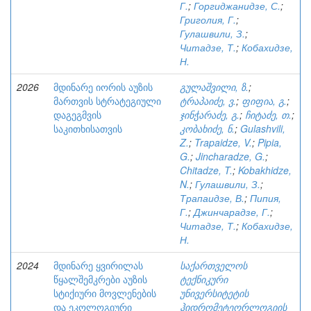
Г.
;
Горгиджанидзе, С.
;
Григолия, Г.
;
Гулашвили, З.
;
Читадзе, Т.
;
Кобахидзе,
Н.
2026
მდინარე იორის აუზის
გულაშვილი, ზ.
;
მართვის სტრატეგიული
ტრაპაიძე, ვ.
;
ფიფია, გ.
;
დაგეგმვის
ჯინჭარაძე, გ.
;
ჩიტაძე, თ.
;
საკითხისათვის
კობახიძე, ნ.
;
Gulashvili,
Z.
;
Trapaidze, V.
;
Pipia,
G.
;
Jincharadze, G.
;
Chitadze, T.
;
Kobakhidze,
N.
;
Гулашвили, З.
;
Трапаидзе, В.
;
Пипия,
Г.
;
Джинчарадзе, Г.
;
Читадзе, Т.
;
Кобахидзе,
Н.
2024
მდინარე ყვირილას
საქართველოს
წყალშემკრები აუზის
ტექნიკური
სტიქიური მოვლენების
უნივერსიტეტის
და ეკოლოგიური
ჰიდრომეტეორლოგიის