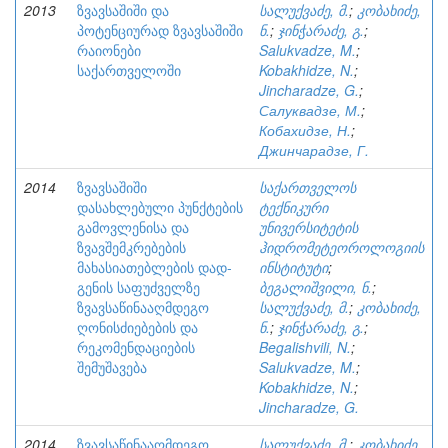
2013
ზვავსაშიში და
სალუქვაძე, მ.
;
კობახიძე,
პოტენციურად ზვავსაშიში
ნ.
;
ჯინჭარაძე, გ.
;
რაიონები
Salukvadze, M.
;
საქართველოში
Kobakhidze, N.
;
Jincharadze, G.
;
Салуквадзе, М.
;
Кобахидзе, Н.
;
Джинчарадзе, Г.
2014
ზვავსაშიში
საქართველოს
დასახლებული პუნქტების
ტექნიკური
გამოვლენისა და
უნივერსიტეტის
ზვავშემკრებების
ჰიდრომეტეოროლოგიის
მახასიათებლების დად-
ინსტიტუტი
;
გენის საფუძველზე
ბეგალიშვილი, ნ.
;
ზვავსაწინააღმდეგო
სალუქვაძე, მ.
;
კობახიძე,
ღონისძიებების და
ნ.
;
ჯინჭარაძე, გ.
;
რეკომენდაციების
Begalishvili, N.
;
შემუშავება
Salukvadze, M.
;
Kobakhidze, N.
;
Jincharadze, G.
2014
ზვავსაწინააღმდეგო
სალუქვაძე, მ.
;
კობახიძე,