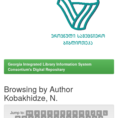
Georgia Integrated Library Information System
Consortium's Digital Repositary
Browsing by Author
Kobakhidze, N.
Jump to:
0-9
A
B
C
D
E
F
G
H
I
J
K
L