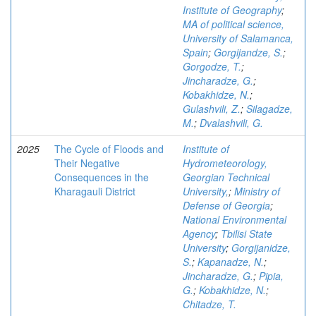
Institute of Geography
;
MA of political science,
University of Salamanca,
Spain
;
Gorgijandze, S.
;
Gorgodze, T.
;
Jincharadze, G.
;
Kobakhidze, N.
;
Gulashvili, Z.
;
Silagadze,
M.
;
Dvalashvili, G.
2025
The Cycle of Floods and
Institute of
Their Negative
Hydrometeorology,
Consequences in the
Georgian Technical
Kharagauli District
University,
;
Ministry of
Defense of Georgia
;
National Environmental
Agency
;
Tbilisi State
University
;
Gorgijanidze,
S.
;
Kapanadze, N.
;
Jincharadze, G.
;
Pipia,
G.
;
Kobakhidze, N.
;
Chitadze, T.