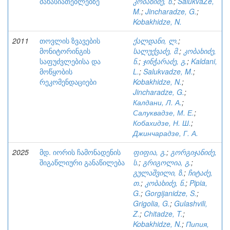
მახასიათებლებზე
კობახიძე, ნ.
;
SalukvaZe,
M.
;
Jincharadze, G.
;
Kobakhidze, N.
2011
თოვლის ზვავების
ქალდანი, ლ.
;
მონიტორინგის
სალუქვაძე, მ.
;
კობახიძე,
საფუძვლებისა და
ნ.
;
ჯინჭარაძე, გ.
;
Kaldani,
მოწყობის
L.
;
Salukvadze, M.
;
რეკომენდაციები
Kobakhidze, N.
;
Jincharadze, G.
;
Калдани, Л. А.
;
Салуквадзе, М. Е.
;
Кобахидзе, Н. Ш.
;
Джинчарадзе, Г. А.
2025
მდ. იორის ჩამონადენის
ფიფია, გ.
;
გორგიჯანიძე,
შიგაწლიური განაწილება
ს.
;
გრიგოლია, გ.
;
გულაშვილი, ზ.
;
ჩიტაძე,
თ.
;
კობახიძე, ნ.
;
Pipia,
G.
;
Gorgijanidze, S.
;
Grigolia, G.
;
Gulashvili,
Z.
;
Chitadze, T.
;
Kobakhidze, N.
;
Пипия,