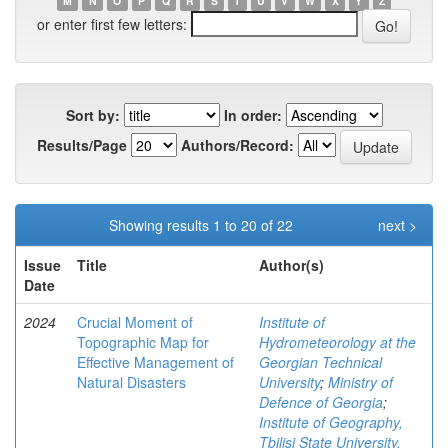
M
N
O
P
Q
R
S
T
U
V
W
X
Y
Z
or enter first few letters:
Sort by:
In order:
Results/Page
Authors/Record:
Showing results 1 to 20 of 22
next >
Issue
Title
Author(s)
Date
2024
Crucial Moment of
Institute of
Topographic Map for
Hydrometeorology at the
Effective Management of
Georgian Technical
Natural Disasters
University
;
Ministry of
Defence of Georgia
;
Institute of Geography,
Tbilisi State University,