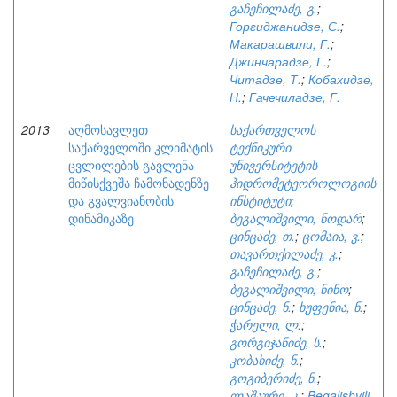
გაჩეჩილაძე, გ.
;
Горгиджанидзе, С.
;
Макарашвили, Г.
;
Джинчарадзе, Г.
;
Читадзе, Т.
;
Кобахидзе,
Н.
;
Гачечиладзе, Г.
2013
აღმოსავლეთ
საქართველოს
საქარველოში კლიმატის
ტექნიკური
ცვლილების გავლენა
უნივერსიტეტის
მიწისქვეშა ჩამონადენზე
ჰიდრომეტეოროლოგიის
და გვალვიანობის
ინსტიტუტი
;
დინამიკაზე
ბეგალიშვილი, ნოდარ
;
ცინცაძე, თ.
;
ცომაია, ვ.
;
თავართქილაძე, კ.
;
გაჩეჩილაძე, გ.
;
ბეგალიშვილი, ნინო
;
ცინცაძე, ნ.
;
ხუფენია, ნ.
;
ჭარელი, ლ.
;
გორგიჯანიძე, ს.
;
კობახიძე, ნ.
;
გოგიბერიძე, ნ.
;
ლაშაური, კ.
;
Begalishvili,