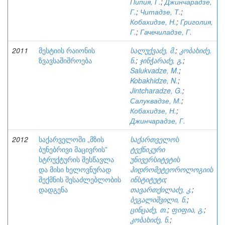
Пипия, Г.
;
Джинчарадзе,
Г.
;
Читадзе, Т.
;
Кобахидзе, Н.
;
Григолия,
Г.
;
Гачечиладзе, Г.
2011
მესტიის რაიონის
სალუქვაძე, მ.
;
კობახიძე,
ზვავსაშიშროება
ნ.
;
ჯინჭარაძე, გ.
;
Salukvadze, M.
;
Kobakhidze, N.
;
Jintcharadze, G.
;
Салуквадзе, М.
;
Кобахидзе, Н.
;
Джинчарадзе, Г.
2012
საქარველოში „მზის
საქართველოს
ბუნებრივი მაცივრის”
ტექნიკური
სტრუქტურის შესწავლა
უნივერსიტეტის
და მისი ხელოვნურად
ჰიდრომეტეოროლოგიის
შექმნის შესაძლებლობის
ინსტიტუტი
;
დადგენა
თავართქილაძე, კ.
;
ბეგალიშვილი, ნ.
;
ცინცაძე, თ.
;
ფიფია, გ.
;
კობახიძე, ნ.
;